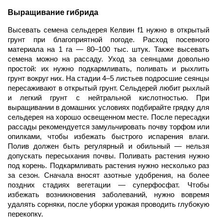
Выращивание гибрида
Высевать семена сельдерея Келвин f1 нужно в открытый 
грунт при благоприятной погоде. Расход посевного 
материала на 1 га — 80–100 тыс. штук. Также высевать 
семена можно на рассаду. Уход за сеянцами довольно 
простой: их нужно подкармливать, поливать и рыхлить 
грунт вокруг них. На стадии 4–5 листьев подросшие сеянцы 
пересаживают в открытый грунт. 
Сельдерей любит рыхлый 
и легкий грунт с нейтральной кислотностью. При 
выращивании в домашних условиях подбирайте грядку для 
сельдерея на хорошо освещенном месте. После пересадки 
рассады рекомендуется замульчировать почву торфом или 
опилками, чтобы избежать быстрого испарения влаги. 
Полив должен быть регулярный и обильный — нельзя 
допускать пересыхания почвы. Поливать растения нужно 
под корень. 
Подкармливать растения нужно несколько раз 
за сезон. Сначала вносят азотные удобрения, на более 
поздних стадиях вегетации — суперфосфат. Чтобы 
избежать возникновения заболеваний, нужно вовремя 
удалять сорняки, после уборки урожая проводить глубокую 
перекопку.