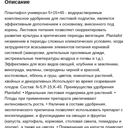
Описание
Плантафол универсал 5+15+45 - водорастворимые
комплексное удобрение для листовой подпитки, является
эффективным дополнением к основному, внесенного под
корень. Листовое питания позволяет скорректировать
развитие культуры в критические периоды вегетации. Plantafol
незаменим в периоды сложных климатических условиях, когда
затрудняется всасывание элементов питания корневой
системой (заморозки, длительные проливные дожди,
экстремальные температуры воздуха и почвы и т.д.).
Эффективен для всех видов овощей, клубники и земляники,
винограда, малины, смородины черной и красной,
косточковых, яблонь и груш, цветов, комнатных растений,
хвойных и декоративных.Используют во время созревания
плодов. Состав: N-5;P-15;K-45. Преимущества удобрения
Plantafol: • Идеальная листовая подкормка для растений. •
Плоды при применении препарата увеличивают
интенсивность роста. • Наличие в составе удобрения,
экологического прилипача позволяет использовать препарат с
инсектицидами, и фунгицидами на овощах и фруктах
(капуста, картофель, кормовая, столовая свекла, помидоры и
другие), а также на цветах. • Применение на капусте приводит