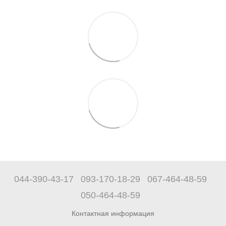
044-390-43-17
093-170-18-29
067-464-48-59
050-464-48-59
Контактная информация