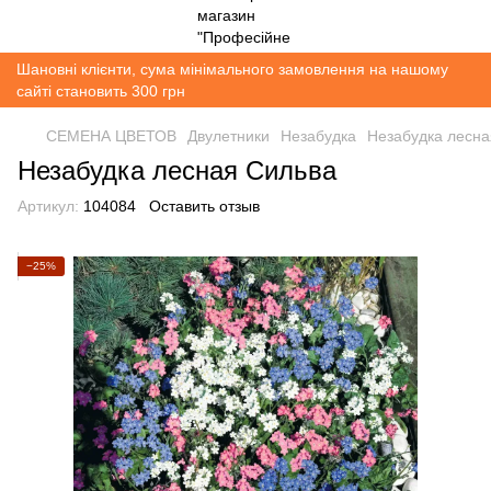
Шановні клієнти, сума мінімального замовлення на нашому
сайті становить 300 грн
СЕМЕНА ЦВЕТОВ
Двулетники
Незабудка
Незабудка лесна
Незабудка лесная Сильва
Артикул:
104084
Оставить отзыв
−25%