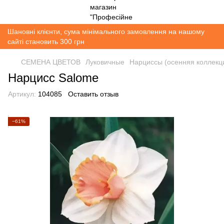
Шановні клієнти, сума мінімального замовлення на нашому
сайті становить 300 грн
СЕМЕНА ЦВЕТОВ
Луковичные
Нарциссы (осенняя коллекц
Нарцисс Salome
Артикул:
104085
Оставить отзыв
−61%