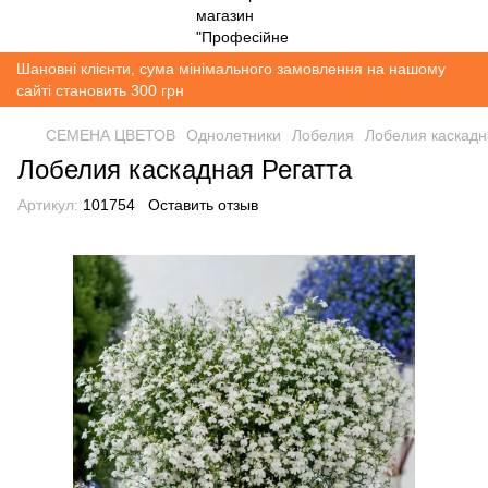
Шановні клієнти, сума мінімального замовлення на нашому
сайті становить 300 грн
СЕМЕНА ЦВЕТОВ
Однолетники
Лобелия
Лобелия каскадн
Лобелия каскадная Регатта
Артикул:
101754
Оставить отзыв