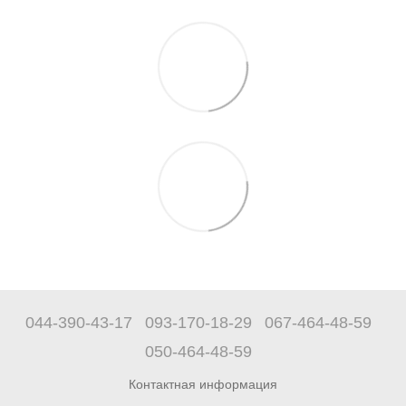
044-390-43-17
093-170-18-29
067-464-48-59
050-464-48-59
Контактная информация