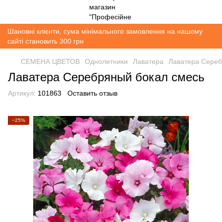
Шановні клієнти, сума мінімального замовлення на нашому
сайті становить 300 грн
СЕМЕНА ЦВЕТОВ
Однолетники
Лаватера
Лаватера Сереб
Лаватера Серебряный бокал смесь
Артикул:
101863
Оставить отзыв
−25%