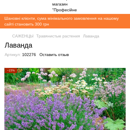
Шановні клієнти, сума мінімального замовлення на нашому
сайті становить 300 грн
САЖЕНЦЫ
Травянистые растения
Лаванда
Лаванда
Артикул:
102276
Оставить отзыв
−15%