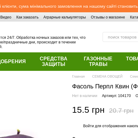
 клієнти, сума мінімального замовлення на нашому сайті становить
Видео
Как заказать
Аграрные калькуляторы
Отзывы о магазине
Ката
ся 24/7. Обработка ночных заказов или тех, что
/праздничные дни, происходит в течении
й.
СРЕДСТВА
ГАЗОННЫЕ
ТОВ
ДОБРЕНИЯ
ЗАЩИТЫ
ТРАВЫ
Главная
СЕМЕНА ОВОЩЕЙ
Семе
Фасоль Перпл Квин (Фа
Нет в наличии
Артикул: 104170
О
15.5 грн
20.7 грн
Войти
для отображения накопи
%