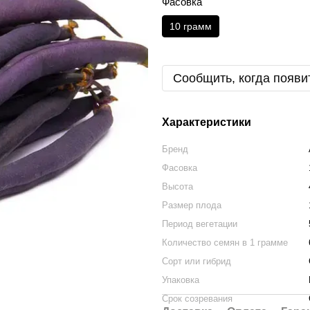
Фасовка
10 грамм
Сообщить, когда появи
Характеристики
Бренд
Фасовка
Высота
Размер плода
Период вегетации
Количество семян в 1 грамме
Сорт или гибрид
Упаковка
Срок созревания