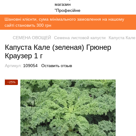
Шановні клієнти, сума мінімального замовлення на нашому
сайті становить 300 грн
СЕМЕНА ОВОЩЕЙ
Семена листовой капусти
Капуста Кале
Капуста Кале (зеленая) Грюнер
Краузер 1 г
Артикул:
109054
Оставить отзыв
−25%