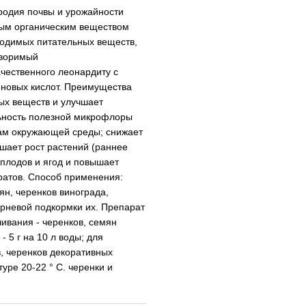
родия почвы и урожайности
ным органическим веществом
ходимых питательных веществ,
творимый
ачественного леонардиту с
новых кислот. Преимущества
ных веществ и улучшает
ьность полезной микрофлоры
рам окружающей среды; снижает
шает рост растений (раннее
 плодов и ягод и повышает
ратов. Способ применения:
н, черенков винограда,
орневой подкормки их. Препарат
чивания - черенков, семян
- 5 г на 10 л воды; для
в, черенков декоративных
уре 20-22 ° С. черенки и