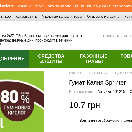
 клієнти, сума мінімального замовлення на нашому сайті становить
Видео
Как заказать
Аграрные калькуляторы
Отзывы о магазине
Ката
ся 24/7. Обработка ночных заказов или тех, что
/праздничные дни, происходит в течении
й.
СРЕДСТВА
ГАЗОННЫЕ
ТОВ
ДОБРЕНИЯ
ЗАЩИТЫ
ТРАВЫ
Главная
УДОБРЕНИЯ
Гумат Кали
Гумат Калия Sprinter
Нет в наличии
Артикул: 101215
О
10.7 грн
Войти
для отображения накопи
%