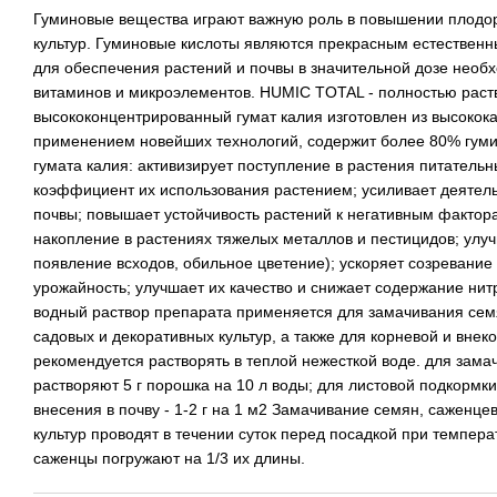
Гуминовые вещества играют важную роль в повышении плодо
культур. Гуминовые кислоты являются прекрасным естествен
для обеспечения растений и почвы в значительной дозе необ
витаминов и микроэлементов. HUMIC TOTAL - полностью рас
высококонцентрированный гумат калия изготовлен из высокок
применением новейших технологий, содержит более 80% гуми
гумата калия: активизирует поступление в растения питатель
коэффициент их использования растением; усиливает деятел
почвы; повышает устойчивость растений к негативным факто
накопление в растениях тяжелых металлов и пестицидов; улуч
появление всходов, обильное цветение); ускоряет созревание
урожайность; улучшает их качество и снижает содержание нит
водный раствор препарата применяется для замачивания семя
садовых и декоративных культур, а также для корневой и внек
рекомендуется растворять в теплой нежесткой воде. для зама
растворяют 5 г порошка на 10 л воды; для листовой подкормки 
внесения в почву - 1-2 г на 1 м2 Замачивание семян, саженце
культур проводят в течении суток перед посадкой при температ
саженцы погружают на 1/3 их длины.