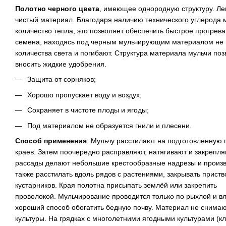
Полотно черного цвета
, имеющее однородную структуру. Лег
чистый материал. Благодаря наличию технического углерода
количество тепла, это позволяет обеспечить быстрое прогрева
семена, находясь под черным мульчирующим материалом не
количества света и погибают. Структура материала мульчи поз
вносить жидкие удобрения.
Защита от сорняков;
Хорошо пропускает воду и воздух;
Сохраняет в чистоте плоды и ягоды;
Под материалом не образуется гнили и плесени.
Способ применения
: Мульчу расстилают на подготовленную 
краев. Затем поочередно расправляют, натягивают и закрепля
рассады делают небольшие крестообразные надрезы и произв
также расстилать вдоль рядов с растениями, закрывать приств
кустарников. Края полотна присыпать землёй или закрепить
проволокой. Мульчирование проводится только по рыхлой и в
хороший способ обогатить бедную почву. Материал не снимаю
культуры. На грядках с многолетними ягодными культурами (клу