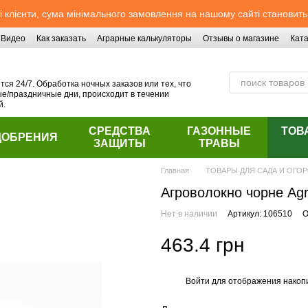
 клієнти, сума мінімального замовлення на нашому сайті становить
Видео
Как заказать
Аграрные калькуляторы
Отзывы о магазине
Ката
ся 24/7. Обработка ночных заказов или тех, что
/праздничные дни, происходит в течении
й.
СРЕДСТВА
ГАЗОННЫЕ
ТОВ
ДОБРЕНИЯ
ЗАЩИТЫ
ТРАВЫ
Главная
ТОВАРЫ ДЛЯ САДА И ОГО
Агроволокно чорне Аgr
Нет в наличии
Артикул: 106510
О
463.4 грн
Войти
для отображения накопи
%