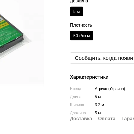
Довжина
5 м
Плотность
50 г/кв.м
Сообщить, когда появи
Характеристики
Бренд
Агрико (Украина)
Длина
5 м
Ширина
3.2 м
Довжина
5 м
Доставка
Оплата
Гара