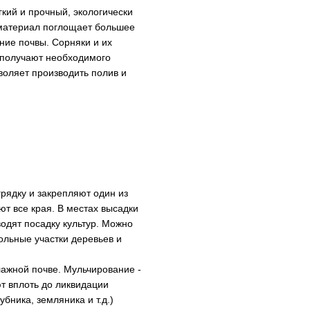
кий и прочный, экологически
 материал поглощает большее
ние почвы. Сорняки и их
 получают необходимого
воляет производить полив и
грядку и закрепляют один из
ют все края. В местах высадки
одят посадку культур. Можно
ольные участки деревьев и
лажной почве. Мульчирование -
т вплоть до ликвидации
бника, земляника и т.д.)