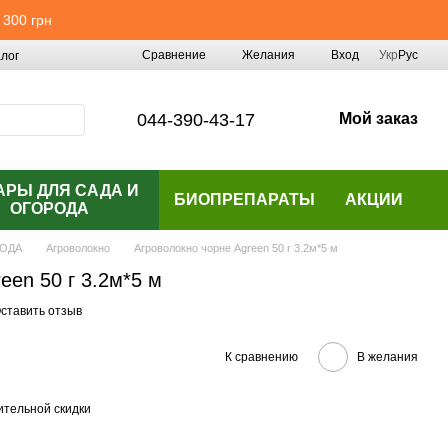
 300 грн
Сравнение
Желания
Вход
Укр
Рус
лог
044-390-43-17
Мой заказ
АРЫ ДЛЯ САДА И
БИОПРЕПАРАТЫ
АКЦИИ
ОГОРОДА
РОДА
Агроволокно
Агроволокно чорне Аgreen 50 г 3.2м*5 м
een 50 г 3.2м*5 м
ставить отзыв
К сравнению
В желания
тельной скидки