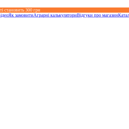
ті становить 300 грн
ідео
Як замовити
Аграрні калькулятори
Відгуки про магазин
Ката