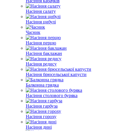
Насіння кабачків
Насіння салату
Насіння цибулі
Часник
Насіння перцю
Насіння баклажан
Насіння редису
Насіння брюсельської капусти
Балконна грядка
Насіння столового буряка
Насіння гарбуза
Насіння гороху
Насіння дині