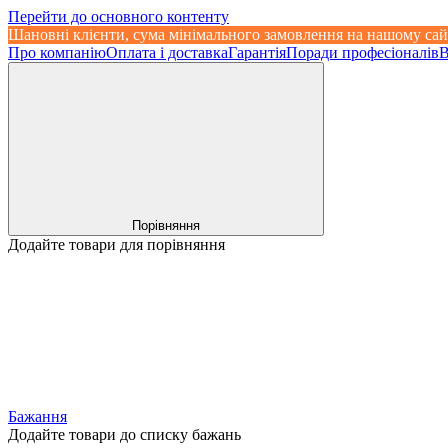
Перейти до основного контенту
Шановні клієнти, сума мінімального замовлення на нашому сай
Про компанію
Оплата і доставка
Гарантія
Поради професіоналів
В
Порівняння
Додайте товари для порівняння
Бажання
Додайте товари до списку бажань