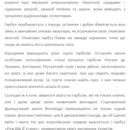
корисні при лікуванні атеросклерозу, гіпертонії, сердцево –
судинних хвороб, хвороб печінки та нирок, вони виводять з
організму радіонукліди, холестерин.
Гарбуз прибирається з городу останнім і добре зберігається всю
зиму в звичайних умовах квартири, не втрачаючи своїх смакових
якостей. Можливо гарбуз буває не завжди оціненим, тому що
люди не знають його цілительну силу.
Городники вирощують різні сорти гарбузів. Останнім часом
особливо популярними стали мускатні гарбузи Мускат дє
Прованс, Баттернат, Мускатний горіх і вони дійсно заслуговують
на увагу: в них дуже багато каротину, про що свідчіть яскраво
помаранчевий колір. Ці сорти смачні навіть сирі, з них можна
приготувати апетитні салати й соки.
Сьогодні ж я хочу звернути увагу на гарбузи, які не тільки смачні,
але і дуже цікаві своїм незвичним виглядом. Старовинний
французький замок Вілландрі прикрашають не тільки чудові
парки, фонтани і квітники, але й декоративні городи, де об’єднані
квіти і овочі. На цих королівських грядках красується і гарбуз
«Руж Віф Д’єтамп», привертаючи увагу численних туристів.