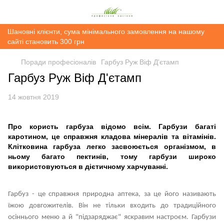
Шановні клієнти, сума мінімального замовлення на нашому
сайті становить 300 грн
Поради професіоналів
Гарбуз Руж Віф Д'єтамп
Гарбуз Руж Віф Д'єтамп
14 жовтня 2019
Про користь гарбуза відомо всім. Гарбузи багаті
каротином, це справжня кладова мінералів та вітамінів.
Клітковина гарбуза легко засвоюється організмом, в
ньому багато пектинів, тому гарбузи широко
використовуються в дієтичному харчуванні.
Гарбуз - це справжня природна аптека, за це його називають
їжою довгожителів. Він не тільки входить до традиційного
осіннього меню а й "підзаряджає" яскравим настроєм. Гарбузи