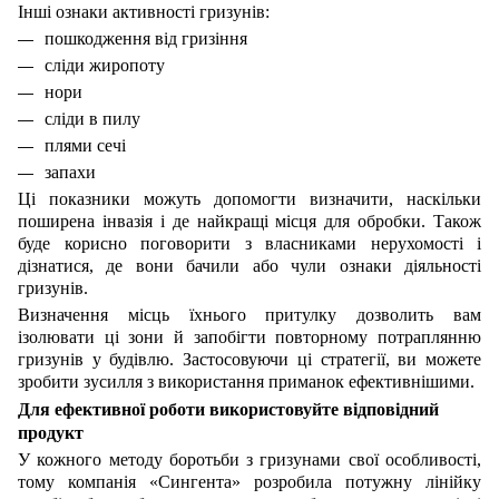
Інші ознаки активності гризунів:
пошкодження від гризіння
сліди жиропоту
нори
сліди в пилу
плями сечі
запахи
Ці показники можуть допомогти визначити, наскільки
поширена інвазія і де найкращі місця для обробки. Також
буде корисно поговорити з власниками нерухомості і
дізнатися, де вони бачили або чули ознаки діяльності
гризунів.
Визначення місць їхнього притулку дозволить вам
ізолювати ці зони й запобігти повторному потраплянню
гризунів у будівлю. Застосовуючи ці стратегії, ви можете
зробити зусилля з використання приманок ефективнішими.
Для ефективної роботи використовуйте відповідний
продукт
У кожного методу боротьби з гризунами свої особливості,
тому компанія «Сингента» розробила потужну лінійку