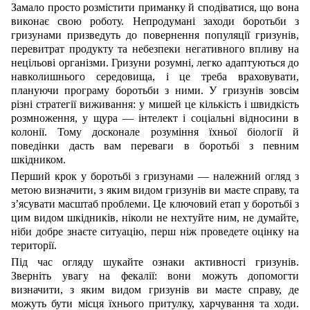
Замало просто розмістити приманку й сподіватися, що вона
виконає свою роботу. Непродумані заходи боротьби з
гризунами призведуть до повернення популяції гризунів,
перевитрат продукту та небезпеки негативного впливу на
нецільові організми. Гризуни розумні, легко адаптуються до
навколишнього середовища, і це треба враховувати,
плануючи програму боротьби з ними. У гризунів зовсім
різні стратегії виживання: у мишей це кількість і швидкість
розмноження, у щура — інтелект і соціальні відносини в
колонії. Тому досконале розуміння їхньої біології й
поведінки дасть вам переваги в боротьбі з певним
шкідником.
Перший крок у боротьбі з гризунами — належний огляд з
метою визначити, з яким видом гризунів ви маєте справу, та
з’ясувати масштаб проблеми. Це ключовий етап у боротьбі з
цим видом шкідників, ніколи не нехтуйте ним, не думайте,
ніби добре знаєте ситуацію, перш ніж проведете оцінку на
території.
Під час огляду шукайте ознаки активності гризунів.
Зверніть увагу на фекалії: вони можуть допомогти
визначити, з яким видом гризунів ви маєте справу, де
можуть бути місця їхнього притулку, харчування та ходи.