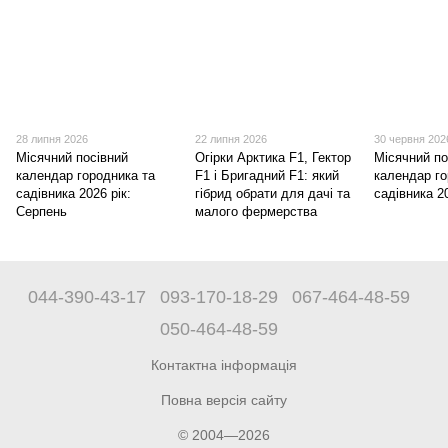
28 липня 2026
22 липня 2026
30 червня 202
Місячний посівний
Огірки Арктика F1, Гектор
Місячний по
календар городника та
F1 і Бригадний F1: який
календар го
садівника 2026 рік:
гібрид обрати для дачі та
садівника 2
Серпень
малого фермерства
044-390-43-17
093-170-18-29
067-464-48-59
050-464-48-59
Контактна інформація
Повна версія сайту
© 2004—2026