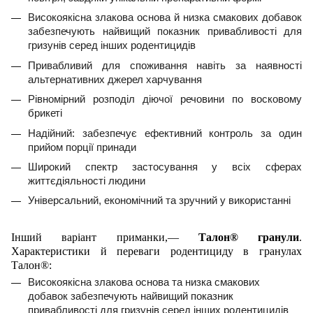
Високоякісна злакова основа й низка смакових добавок
забезпечують найвищий показник привабливості для
гризунів серед інших родентицидів
Привабливий для споживання навіть за наявності
альтернативних джерел харчування
Рівномірний розподіл діючої речовини по восковому
брикеті
Надійний: забезпечує ефективний контроль за один
прийом порції принади
Широкий спектр застосування у всіх сферах
життєдіяльності людини
Універсальний, економічний та зручний у використанні
Інший варіант приманки,—
Талон® гранули
.
Характеристики й переваги родентициду в гранулах
Талон®:
Високоякісна злакова основа та низка смакових
добавок забезпечують найвищий показник
привабливості для гризунів серед інших родентицидів