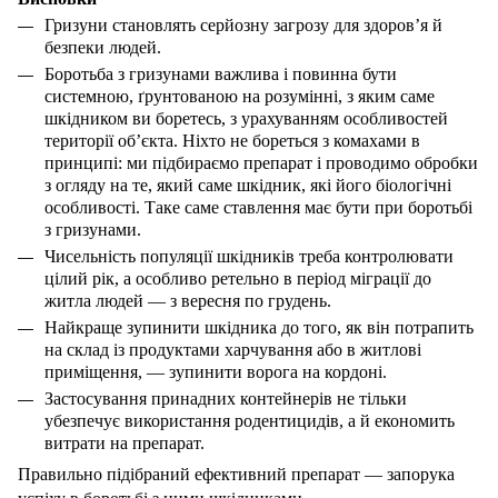
Гризуни становлять серйозну загрозу для здоров’я й
безпеки людей.
Боротьба з гризунами важлива і повинна бути
системною, ґрунтованою на розумінні, з яким саме
шкідником ви боретесь, з урахуванням особливостей
території об’єкта. Ніхто не бореться з комахами в
принципі: ми підбираємо препарат і проводимо обробки
з огляду на те, який саме шкідник, які його біологічні
особливості. Таке саме ставлення має бути при боротьбі
з гризунами.
Чисельність популяції шкідників треба контролювати
цілий рік, а особливо ретельно в період міграції до
житла людей — з вересня по грудень.
Найкраще зупинити шкідника до того, як він потрапить
на склад із продуктами харчування або в житлові
приміщення, — зупинити ворога на кордоні.
Застосування принадних контейнерів не тільки
убезпечує використання родентицидів, а й економить
витрати на препарат.
Правильно підібраний ефективний препарат — запорука