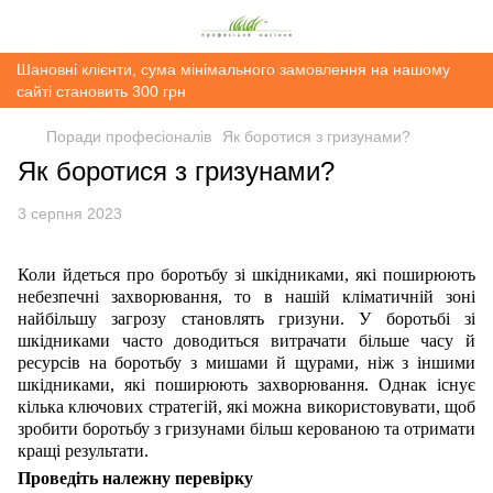
Шановні клієнти, сума мінімального замовлення на нашому
сайті становить 300 грн
Поради професіоналів
Як боротися з гризунами?
Як боротися з гризунами?
3 серпня 2023
Коли йдеться про боротьбу зі шкідниками, які поширюють
небезпечні захворювання, то в нашій кліматичній зоні
найбільшу загрозу становлять гризуни. У боротьбі зі
шкідниками часто доводиться витрачати більше часу й
ресурсів на боротьбу з мишами й щурами, ніж з іншими
шкідниками, які поширюють захворювання. Однак існує
кілька ключових стратегій, які можна використовувати, щоб
зробити боротьбу з гризунами більш керованою та отримати
кращі результати.
Проведіть належну перевірку