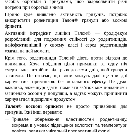
засобів боротьби з гризунами, щоб задовольнити різні
потреби при боротьбі з ними.
Щойно буде виявлено активність гризунів, потрібно
використати родентицид Талон® гранули або воскові
брикети.
Активний інгредієнт лінійки Талон® — бродіфакум
розроблений для подолання стійкості до родентицидів,
найефективніший у своєму класі і серед родентицидів
узагалі на цей момент.
Крім того, родентициди Талон® діють проти відрази до
приманки. Хоча поїдання цілої приманки за одну ніч
смертельне, потрібно від трьох до семи днів, щоб гризуни
загинули. Це означає, що вони можуть далі ще три дні
харчуватися приманкою без летального ефекту. Це дуже
важливо, адже щурі здатні помічати зв’язок між поїданням і
загибеллю особин у популяції, а відтак можуть припинити
харчуватися підозрілим продуктом.
Талон® воскові брикети
не просто привабливі для
гризунів, їхні інші переваги:
Тривале збереження властивостей родентициду,
зокрема в умовах підвищеної вологості та температури
повітря, завдяки унікальній препаративній формі