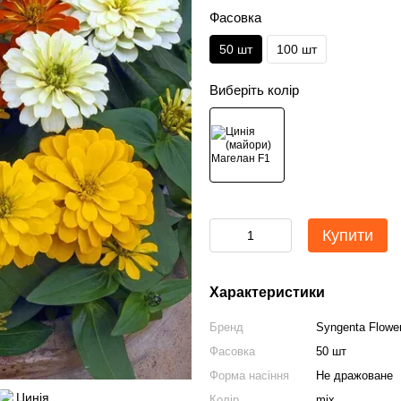
Фасовка
50 шт
100 шт
Виберіть колір
Купити
Характеристики
Бренд
Syngenta Flowe
Фасовка
50 шт
Форма насіння
Не дражоване
Колір
mix