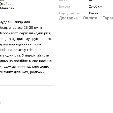
Висота
25-30 см
Період висіву
Весна
Доставка
Оплата
Гара
Чудовий вибір для
брид, висотою 25-30 см, з
обливості серії: швидкий ріст,
ці та відкритому ґрунті, легко
 Період вирощування після
ні - на початку квітня на
ть один раз. У відкритий ґрунт
дньо на постійне місце насіння
 випадку цвітіння настане дещо
онячних ділянках, родючих
ю