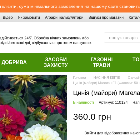
 клієнти, сума мінімального замовлення на нашому сайті становить
Відео
Як замовити
Аграрні калькулятори
Відгуки про магазин
Катал
здійснюється 24/7. Обробка нічних замовлень або
хідні/святкові дні, відбувається протягом наступних
ЗАСОБИ
ГАЗОННІ
ТО
ДОБРИВА
ЗАХИСТУ
ТРАВИ
Головна
НАСІННЯ КВІТІВ
Однорі
Цинія (майори) Магелан F1 (Фасовка: 50 ш
Цинія (майори) Магелан
В наявності
Артикул: 110124
Напи
360.0 грн
Ввійти
для відображення накоп
%