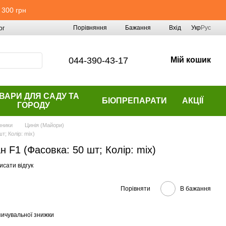
 300 грн
Порівняння
Бажання
Вхід
Укр
Рус
ог
044-390-43-17
Мій кошик
ВАРИ ДЛЯ САДУ ТА
БІОПРЕПАРАТИ
АКЦІЇ
ГОРОДУ
чники
Цинія (Майори)
т; Колір: mix)
 F1 (Фасовка: 50 шт; Колір: mix)
сати відгук
Порівняти
В бажання
ичувальної знижки