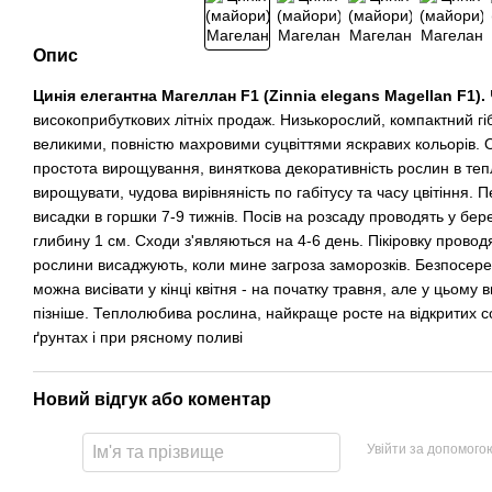
Опис
Цинія елегантна Магеллан F1 (Zinnia elegans Magellan F1).
високоприбуткових літніх продаж. Низькорослий, компактний гі
великими, повністю махровими суцвіттями яскравих кольорів. Ос
простота вирощування, виняткова декоративність рослин в тепли
вирощувати, чудова вирівняність по габітусу та часу цвітіння.
висадки в горшки 7-9 тижнів. Посів на розсаду проводять у берез
глибину 1 см. Сходи з'являються на 4-6 день. Пікіровку проводя
рослини висаджують, коли мине загроза заморозків. Безпосере
можна висівати у кінці квітня - на початку травня, але у цьому
пізніше. Теплолюбива рослина, найкраще росте на відкритих с
ґрунтах і при рясному поливі
Новий відгук або коментар
Увійти за допомого