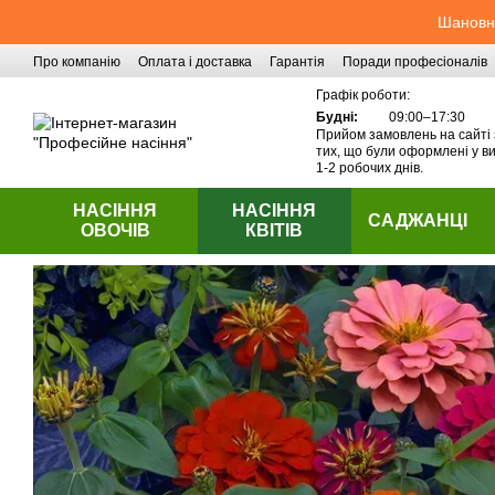
Перейти до основного контенту
Шановні
Про компанію
Оплата і доставка
Гарантія
Поради професіоналів
Контактна інформація
Графік роботи:
Будні:
09:00–17:30
Прийом замовлень на сайті 
тих, що були оформлені у ви
1-2 робочих днів.
НАСІННЯ
НАСІННЯ
САДЖАНЦІ
ОВОЧІВ
КВІТІВ