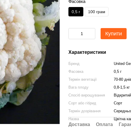
Фасовка
0,5 г
100 грам
Купити
Характеристики
Бренд
United Ge
Фасовка
0,5 г
Термін вегетації
70-80 дні
Вага плоду
0,8-1,5 кг
Спосіб вирощування
Відкритий
Сорт або гібрид
Сорт
Термін дозрівання
Середньо
Назва
Цвітна к
Доставка
Оплата
Гара