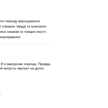
ього періоду вирощування.
т утворює тверді та компактні
інні смакові та товарні якості.
аморожування.
 И в заморозке хороша. Правда,
й капусты хватает на долго.
ю