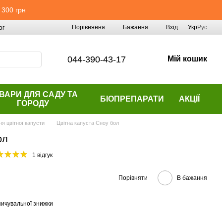
 300 грн
Порівняння
Бажання
Вхід
Укр
Рус
ог
044-390-43-17
Мій кошик
ВАРИ ДЛЯ САДУ ТА
БІОПРЕПАРАТИ
АКЦІЇ
ГОРОДУ
ня цвітної капусти
Цвітна капуста Сноу бол
ол
1 відгук
Порівняти
В бажання
ичувальної знижки