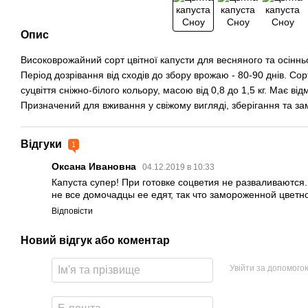
Опис
Високоврожайний сорт цвітної капусти для весняного та осінн
Період дозрівання від сходів до збору врожаю - 80-90 днів. Сор
суцвіття сніжно-білого кольору, масою від 0,8 до 1,5 кг. Має відм
Призначений для вживання у свіжому вигляді, зберігання та з
Відгуки
1
Оксана Ивановна
04.12.2019 в 10:33
Капуста супер! При готовке соцветия не разваливаются.
не все домочадцы ее едят, так что замороженной цветно
Відповісти
Новий відгук або коментар
Увійти за допомого