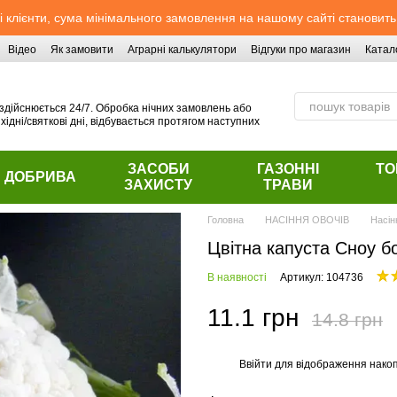
 клієнти, сума мінімального замовлення на нашому сайті становить
Відео
Як замовити
Аграрні калькулятори
Відгуки про магазин
Катал
здійснюється 24/7. Обробка нічних замовлень або
хідні/святкові дні, відбувається протягом наступних
ЗАСОБИ
ГАЗОННІ
ТО
ДОБРИВА
ЗАХИСТУ
ТРАВИ
Головна
НАСІННЯ ОВОЧІВ
Насін
Цвітна капуста Сноу б
В наявності
Артикул: 104736
11.1 грн
14.8 грн
Ввійти
для відображення накоп
%