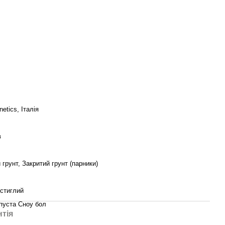
netics, Італія
в
 грунт, Закритий грунт (парники)
стиглий
апуста Сноу бол
нтія