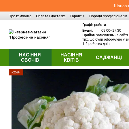
Перейти до основного контенту
Шановні
Про компанію
Оплата і доставка
Гарантія
Поради професіоналів
Контактна інформація
Графік роботи:
Будні:
09:00–17:30
Прийом замовлень на сайті 
тих, що були оформлені у ви
1-2 робочих днів.
НАСІННЯ
НАСІННЯ
САДЖАНЦІ
ОВОЧІВ
КВІТІВ
−25%