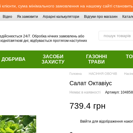
 клієнти, сума мінімального замовлення на нашому сайті становить
Відео
Як замовити
Аграрні калькулятори
Відгуки про магазин
Катал
здійснюється 24/7. Обробка нічних замовлень або
хідні/святкові дні, відбувається протягом наступних
ЗАСОБИ
ГАЗОННІ
ТО
ДОБРИВА
ЗАХИСТУ
ТРАВИ
Головна
НАСІННЯ ОВОЧІВ
Насін
Салат Октавіус
Немає в наявності
Артикул: 104858
739.4 грн
Ввійти
для відображення накоп
%