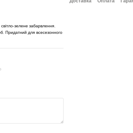
Доставка
Оплата
Гара
 світло-зелене забарвлення.
роб. Придатний для всесезонного
ю