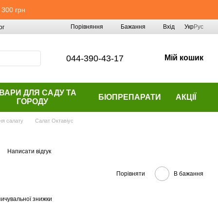
 300 грн
Порівняння
Бажання
Вхід
Укр
Рус
ог
044-390-43-17
Мій кошик
ВАРИ ДЛЯ САДУ ТА
БІОПРЕПАРАТИ
АКЦІЇ
ГОРОДУ
ня салату
Салат Октавіус
Написати відгук
Порівняти
В бажання
ичувальної знижки