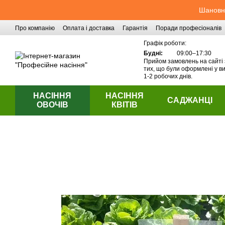
Перейти до основного контенту
Шановні
Про компанію
Оплата і доставка
Гарантія
Поради професіоналів
Контактна інформація
Графік роботи:
Будні:
09:00–17:30
Прийом замовлень на сайті 
тих, що були оформлені у ви
1-2 робочих днів.
НАСІННЯ
НАСІННЯ
САДЖАНЦІ
ОВОЧІВ
КВІТІВ