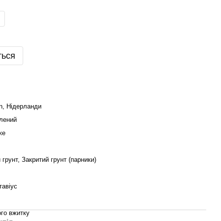
ться
n, Нідерланди
елений
же
 грунт, Закритий грунт (парники)
тавіус
ого вжитку