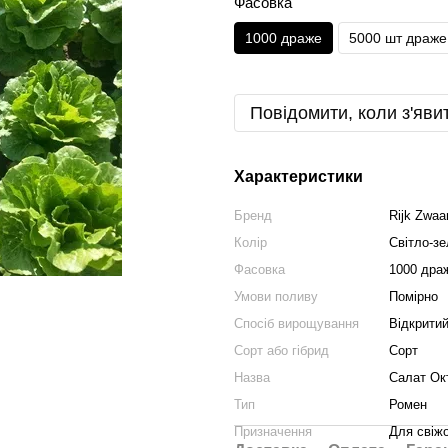
Фасовка
1000 драже
5000 шт драже
Повідомити, коли з'яви
Характеристики
Бренд
Rijk Zwaa
Колір
Світло-з
Фасовка
1000 дра
Умови поливу
Помірно
Спосіб вирощування
Відкритий
Сорт або гібрид
Сорт
Назва
Салат Ок
Тип
Ромен
Призначення
Для свіж