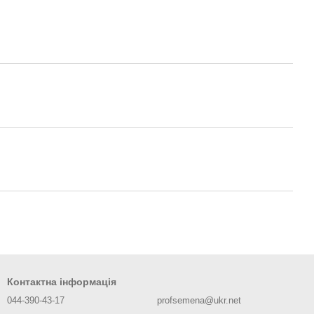
Контактна інформація
044-390-43-17
profsemena@ukr.net