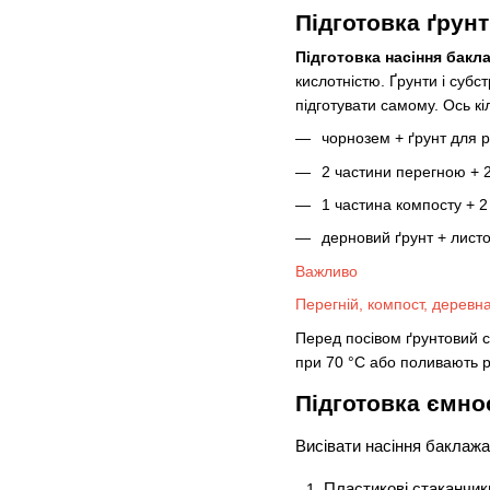
Підготовка ґрун
Підготовка насіння бакл
кислотністю. Ґрунти і субс
підготувати самому. Ось кі
чорнозем + ґрунт для ро
2 частини перегною + 2 
1 частина компосту + 2
дерновий ґрунт + листов
Важливо
Перегній, компост, деревна
Перед посівом ґрунтовий с
при 70 °С або поливають 
Підготовка ємно
Висівати насіння баклажа
Пластикові стаканчики