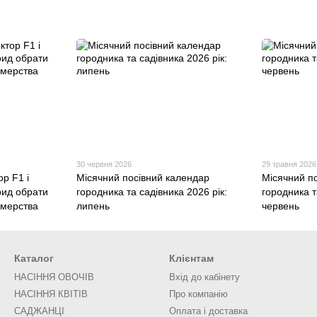
30 червня 2026
29 травня 2026
ор F1 і
Місячний посівний календар
Місячний п
рид обрати
городника та садівника 2026 рік:
городника т
рмерства
липень
червень
Каталог
Клієнтам
НАСІННЯ ОВОЧІВ
Вхід до кабінету
НАСІННЯ КВІТІВ
Про компанію
САДЖАНЦІ
Оплата і доставка