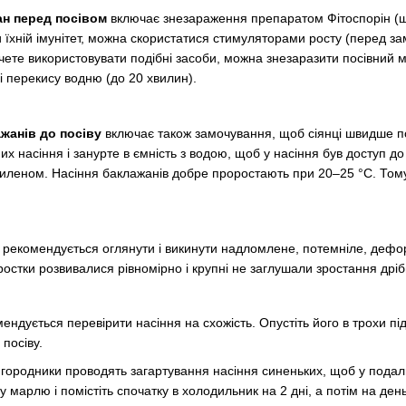
ан перед посівом
включає знезараження препаратом Фітоспорін (щ
ти їхній імунітет, можна скористатися стимуляторами росту (перед з
чете використовувати подібні засоби, можна знезаразити посівний 
ні перекису водню (до 20 хвилин).
ажанів до посіву
включає також замочування, щоб сіянці швидше по
них насіння і занурте в ємність з водою, щоб у насіння був доступ 
тиленом. Насіння баклажанів добре проростають при 20–25 °С. Тому 
 рекомендується оглянути і викинути надломлене, потемніле, деформ
остки розвивалися рівномірно і крупні не заглушали зростання дріб
ндується перевірити насіння на схожість. Опустіть його в трохи під
 посіву.
кі городники проводять загартування насіння синеньких, щоб у подал
у марлю і помістіть спочатку в холодильник на 2 дні, а потім на день