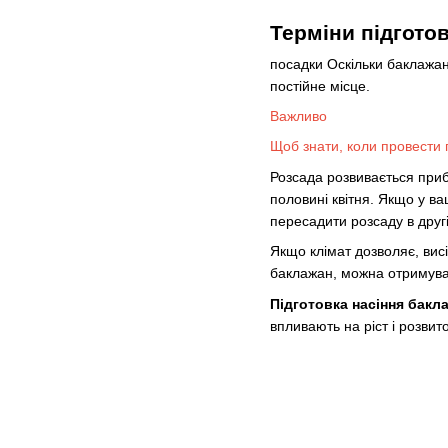
Терміни підгото
посадки Оскільки баклажан
постійне місце.
Важливо
Щоб знати, коли провести п
Розсада розвивається приб
половині квітня. Якщо у ва
пересадити розсаду в друг
Якщо клімат дозволяє, висі
баклажан, можна отримувати
Підготовка насіння бакл
впливають на ріст і розвит