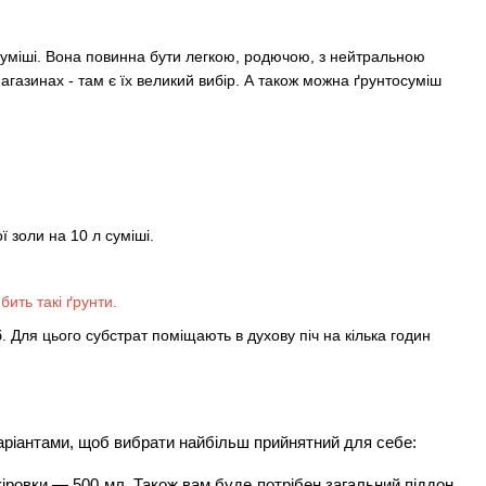
суміші. Вона повинна бути легкою, родючою, з нейтральною
магазинах - там є їх великий вибір. А також можна ґрунтосуміш
ї золи на 10 л суміші.
бить такі ґрунти.
 Для цього субстрат поміщають в духову піч на кілька годин
варіантами, щоб вибрати найбільш прийнятний для себе:
ікіровки — 500 мл. Також вам буде потрібен загальний піддон 