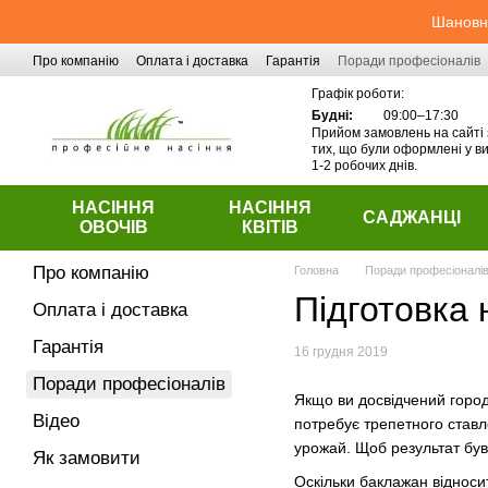
Перейти до основного контенту
Шановні
Про компанію
Оплата і доставка
Гарантія
Поради професіоналів
Контактна інформація
Графік роботи:
Будні:
09:00–17:30
Прийом замовлень на сайті 
тих, що були оформлені у ви
1-2 робочих днів.
НАСІННЯ
НАСІННЯ
САДЖАНЦІ
ОВОЧІВ
КВІТІВ
Про компанію
Головна
Поради професіоналі
Підготовка 
Оплата і доставка
Гарантія
16 грудня 2019
Поради професіоналів
Якщо ви досвідчений городн
Відео
потребує трепетного ставл
урожай. Щоб результат був 
Як замовити
Оскільки баклажан відноси