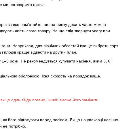
 це ми поговоримо нижче.
Перш за все пам'ятайте, що на ринку досить часто можна
джують якість свого товару. На що слід звернути увагу при
ї зони. Наприклад, для північних областей краще вибрати сорт
 і плодів краще відвести на другий план.
 1–3 роки. Не рекомендується купувати насіння, яким 5, 6 і
ціальною оболонкою. Їхня схожість на порядок вище.
, якщо один зійде погано, інший зможе його замінити.
 як його підготувати перед посівом. Якщо на упаковці насіння
и не потрібно.