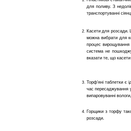
для поливу. З недолік
транспортуванні сіянц
Касети для розсади. 
можна вибрати для ко
процес вирощування ц
система не пошкоджує
вказати те, що касет
Торф'яні таблетки є 
час пересаджування у
випаровуванні вологи
Горщики з торфу тако
розсади.