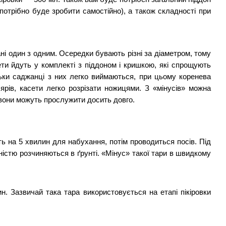
потрібно буде зробити самостійно), а також складності при 
і один з одним. Осередки бувають різні за діаметром, тому 
и йдуть у комплекті з піддоном і кришкою, які спрощують 
льки саджанці з них легко виймаються, при цьому коренева 
рів, касети легко розрізати ножицями. З «мінусів» можна 
 вони можуть прослужити досить довго.
ь на 5 хвилин для набухання, потім проводиться посів. Під 
істю розчиняються в ґрунті. «Мінус» такої тари в швидкому 
. Зазвичай така тара використовується на етапі пікіровки 