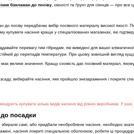
сіння баклажан
до посіву
, ємності та ґрунт для сіянців — про все
ан до посіву передбачає вибір посівного матеріалу високої якості. 
ому купувати насіння краще у спеціалізованих магазинах, які підтвер
ддавайте перевагу тим гібридам, які виведені для вашої кліматично
 стійкий до перепадів температури. При цьому зовнішній вигляд куща
 має велике значення. Кращу схожість дає посівний матеріал, якому
зсаду, вибирайте насіння, яке пройшло знезараження і покрите спе
ендують купувати кілька видів насіння від різних виробників. У разі
 до посадки
 збирали самі, або придбали необроблене насіння, необхідно знати,
ажені, насіння покриті спеціальною оболонкою, робити ці процедур