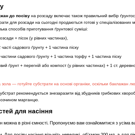
ту
ажан до посіву
на розсаду включає також правильний вибір ґрунто
трати для розсади на сьогодні продаються готові у спеціалізованих 
лька способів приготування ґрунтової суміші:
зсади + пісок (у рівних частинах),
часті садового ґрунту + 1 частина піску
 частини садового ґрунту + 1 частина торфу + 1 частина піску
ий ґрунт + перегній або компост (у рівних частинах) + 1 ст. деревно
 зола — готуйте субстрати на основі органіки, оскільки баклажан лю
убстрат рекомендується знезаразити від збудників грибкових хвороб.
розчином марганцю.
стей для насіння
н можна в різні ємності. Пропонуємо вам ознайомитися з усіма 
. Для посіву насіння візьміть невеликі, об'ємом 200 мл, а для п