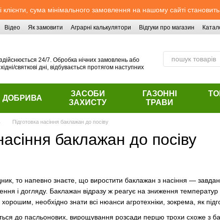
 клієнти, сума мінімального замовлення на нашому сайті становить
Відео
Як замовити
Аграрні калькулятори
Відгуки про магазин
Катал
здійснюється 24/7. Обробка нічних замовлень або
хідні/святкові дні, відбувається протягом наступних
ЗАСОБИ
ГАЗОННІ
ТО
ДОБРИВА
ЗАХИСТУ
ТРАВИ
в
Підготовка насіння баклажан до посіву
насіння баклажан до посіву
ик, то напевно знаєте, що виростити баклажан з насіння — завдання 
ення і догляду. Баклажан відразу ж реагує на зниження температур і
хорошим, необхідно знати всі нюанси агротехніки, зокрема, як підг
ться до пасльонових, вирощування розсади перцю трохи схоже з ба