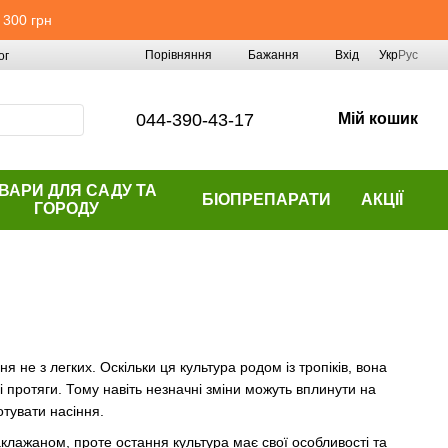
 300 грн
Порівняння
Бажання
Вхід
Укр
Рус
ог
044-390-43-17
Мій кошик
ВАРИ ДЛЯ САДУ ТА
БІОПРЕПАРАТИ
АКЦІЇ
ГОРОДУ
не з легких. Оскільки ця культура родом із тропіків, вона
 протяги. Тому навіть незначні зміни можуть вплинути на
отувати насіння.
клажаном, проте остання культура має свої особливості та