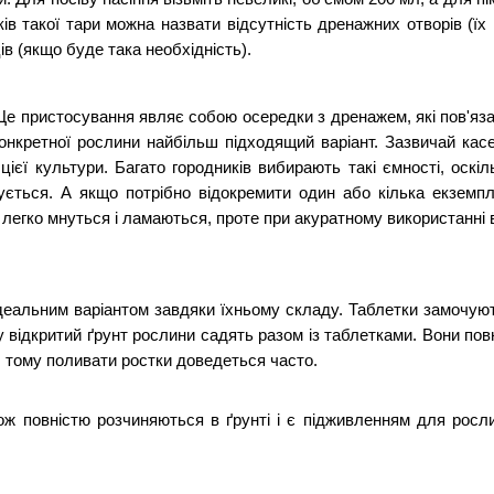
ів такої тари можна назвати відсутність дренажних отворів (їх 
ів (якщо буде така необхідність).
Це пристосування являє собою осередки з дренажем, які пов'язан
нкретної рослини найбільш підходящий варіант. Зазвичай касет
ієї культури. Багато городників вибирають такі ємності, оскі
ться. А якщо потрібно відокремити один або кілька екземпля
и легко мнуться і ламаються, проте при акуратному використанні
ідеальним варіантом завдяки їхньому складу. Таблетки замочуют
 відкритий ґрунт рослини садять разом із таблетками. Вони повн
, тому поливати ростки доведеться часто.
ж повністю розчиняються в ґрунті і є підживленням для рослин