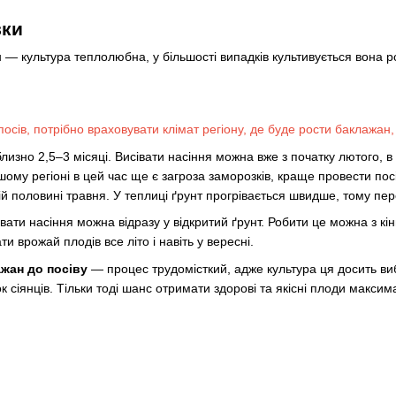
вки
 — культура теплолюбна, у більшості випадків культивується вона 
осів, потрібно враховувати клімат регіону, де буде рости баклажан, 
лизно 2,5–3 місяці. Висівати насіння можна вже з початку лютого, 
шому регіоні в цей час ще є загроза заморозків, краще провести посі
ій половині травня. У теплиці ґрунт прогрівається швидше, тому пер
вати насіння можна відразу у відкритий ґрунт. Робити це можна з кін
 врожай плодів все літо і навіть у вересні.
ажан до посіву
— процес трудомісткий, адже культура ця досить виб
ок сіянців. Тільки тоді шанс отримати здорові та якісні плоди макси