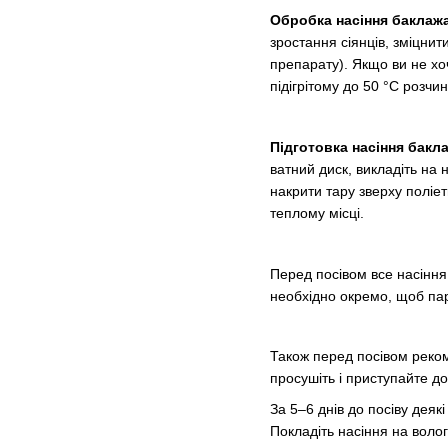
Обробка насіння баклаж
зростання сіянців, зміцни
препарату). Якщо ви не хо
підігрітому до 50 °С розчи
Підготовка насіння бакл
ватний диск, викладіть на 
накрити тару зверху поліе
теплому місці.
Перед посівом все насіння
необхідно окремо, щоб пар
Також перед посівом рекоме
просушіть і приступайте до
За 5–6 днів до посіву дея
Покладіть насіння на волог