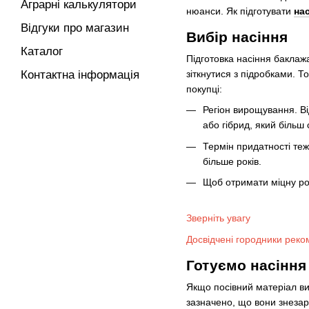
Аграрні калькулятори
нюанси. Як підготувати
на
Відгуки про магазин
Вибір насіння
Каталог
Підготовка насіння баклаж
зіткнутися з підробками. Т
Контактна інформація
покупці:
Регіон вирощування. Ві
або гібрид, який більш
Термін придатності теж
більше років.
Щоб отримати міцну ро
Зверніть увагу
Досвідчені городники реком
Готуємо насіння
Якщо посівний матеріал ви
зазначено, що вони знезар