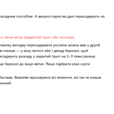
розсадним способом. А зміцнілі паростки далі пересаджують на
а також місце (відкритий ґрунт або теплиця).
в такому випадку пересаджувати рослини можна вже у другій
в пізніше — у кінці лютого або І декаді березня, щоб
есаджують розсаду у закритий ґрунт на 1–3 тижні раніше.
ця березня до кінця квітня. Якщо підібрати різні сорти
аглива. Важливо враховувати всі моменти, які так чи інакше
мальний.