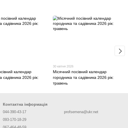
30 квітня 2026
осівний календар
Місячний посівний календар
а садівника 2026 рік:
городника та садівника 2026 рік:
травень
Контактна інформація
044-390-43-17
profsemena@ukr.net
093-170-18-29
067-464-48-59