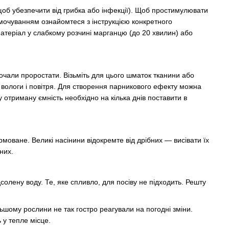
об убезпечити від грибка або інфекції). Щоб простимулювати
амочуванням ознайомтеся з інструкцією конкретного
матеріал у слабкому розчині марганцю (до 20 хвилин) або
чали проростати. Візьміть для цього шматок тканини або
до вологи і повітря. Для створення парникового ефекту можна
отриману ємність необхідно на кілька днів поставити в
оване. Великі насінини відокремте від дрібних — висівати їх
них.
солену воду. Те, яке спливло, для посіву не підходить. Решту
ьшому рослини не так гостро реагували на погодні зміни.
 у тепле місце.