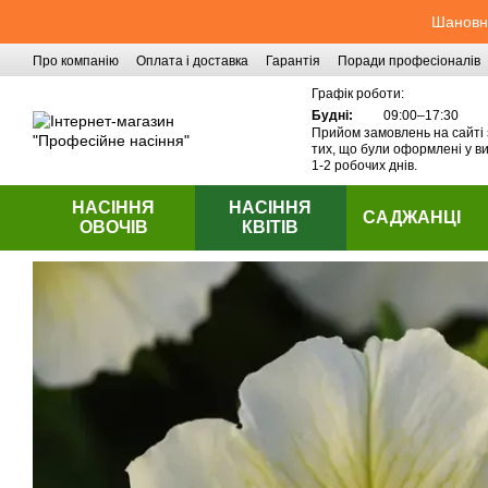
Перейти до основного контенту
Шановні
Про компанію
Оплата і доставка
Гарантія
Поради професіоналів
Контактна інформація
Графік роботи:
Будні:
09:00–17:30
Прийом замовлень на сайті 
тих, що були оформлені у ви
1-2 робочих днів.
НАСІННЯ
НАСІННЯ
САДЖАНЦІ
ОВОЧІВ
КВІТІВ