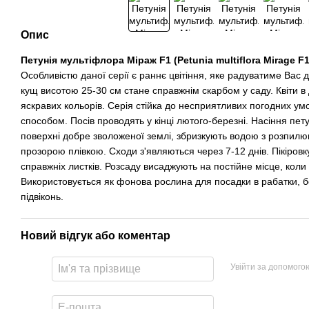
Опис
Петунія мультіфлора Міраж F1 (Petunia multiflora Mirage F1
Особливістю даної серії є раннє цвітіння, яке радуватиме Вас д
кущ висотою 25-30 см стане справжнім скарбом у саду. Квіти в 
яскравих кольорів. Серія стійка до несприятливих погодних у
способом. Посів проводять у кінці лютого-березні. Насіння пет
поверхні добре зволоженої землі, збризкують водою з розпилю
прозорою плівкою. Сходи з'являються через 7-12 днів. Пікіровк
справжніх листків. Розсаду висаджують на постійне місце, коли
Використовується як фонова рослина для посадки в рабатки,
підвіконь.
Новий відгук або коментар
Увійти за допомого