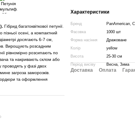
Характеристики
Бренд
PanAmerican, 
).
Гібрид багатоквіткової петунії.
Фасовка
1000 шт
о пізньої осені, а компактний
діаметрі досягають 6-7 см,
Форма насіння
Дражоване
мов. Вирощують розсадним
Колір
yellow
унії рівномірно розсипають по
Висота
25-30 см
вача та накривають склом або
Період висіву
Весна, Зима
у проводять у фазі двох
Доставка
Оплата
Гара
 мине загроза заморозків.
 бордюри та оформлення
ю