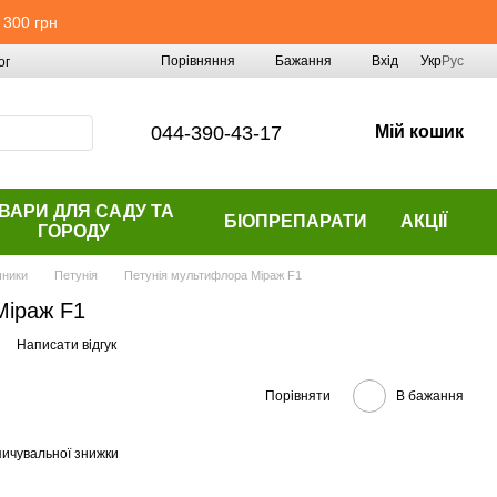
 300 грн
Порівняння
Бажання
Вхід
Укр
Рус
ог
044-390-43-17
Мій кошик
ВАРИ ДЛЯ САДУ ТА
БІОПРЕПАРАТИ
АКЦІЇ
ГОРОДУ
чники
Петунія
Петунія мультифлора Міраж F1
Міраж F1
Написати відгук
Порівняти
В бажання
ичувальної знижки