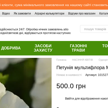
 клієнти, сума мінімального замовлення на нашому сайті становить
Відео
Як замовити
Аграрні калькулятори
Відгуки про магазин
Катал
здійснюється 24/7. Обробка нічних замовлень або
хідні/святкові дні, відбувається протягом наступних
ЗАСОБИ
ГАЗОННІ
ТО
ДОБРИВА
ЗАХИСТУ
ТРАВИ
Головна
НАСІННЯ КВІТІВ
Однорі
Петунія мультифлора 
Немає в наявності
Артикул: 101527
500.0 грн
Ввійти
для відображення накоп
%