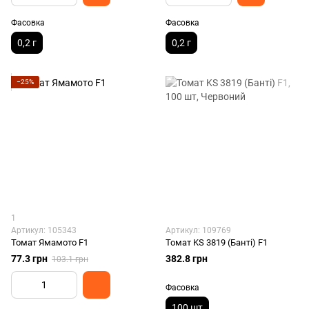
Фасовка
Фасовка
0,2 г
0,2 г
−25%
1
Артикул: 105343
Артикул: 109769
Томат Ямамото F1
Томат KS 3819 (Банті) F1
77.3 грн
382.8 грн
103.1 грн
Фасовка
100 шт