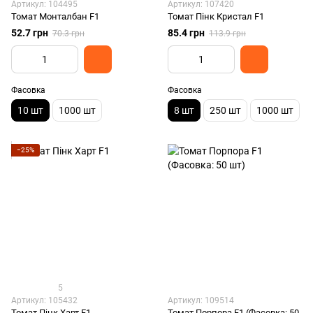
Артикул: 104495
Артикул: 107420
Томат Монталбан F1
Томат Пінк Кристал F1
52.7 грн
85.4 грн
70.3 грн
113.9 грн
Фасовка
Фасовка
10 шт
1000 шт
8 шт
250 шт
1000 шт
−25%
5
Артикул: 105432
Артикул: 109514
Томат Пінк Харт F1
Томат Порпора F1 (Фасовка: 50