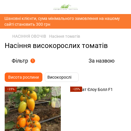
Шановні клієнти, сума мінімального замовлення на нашому
сайті становить 300 грн
НАСІННЯ ОВОЧІВ
Насіння томатів
Насіння високорослих томатів
Фільтр
За назвою
1
Висота рослини
Високорослі
−25%
−25%