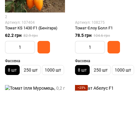
2
Артикул: 107404
Артикул: 108275
Томат KS 1430 F1 (Бенігара)
Томат Єлоу Болл F1
62.2 грн
78.5 грн
82.9 грн
104.6 грн
Фасовка
Фасовка
8 шт
250 шт
1000 шт
8 шт
250 шт
1000 шт
−25%