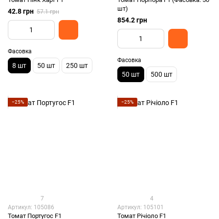
шт)
42.8 грн
57.1 грн
854.2 грн
Фасовка
Фасовка
8 шт
50 шт
250 шт
50 шт
500 шт
−25%
−25%
7
4
Артикул: 105086
Артикул: 105101
Томат Португос F1
Томат Річіоло F1