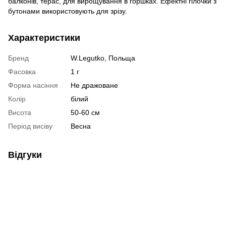
балконів, терас, для вирощування в горшках. Ефектні гілочки з
бутонами використовують для зрізу.
Характеристики
Бренд
W.Legutko, Польща
Фасовка
1 г
Форма насіння
Не дражоване
Колір
білий
Висота
50-60 см
Період висіву
Весна
Відгуки