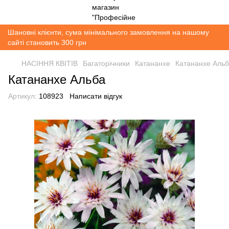
Шановні клієнти, сума мінімального замовлення на нашому
сайті становить 300 грн
НАСІННЯ КВІТІВ
Багаторічники
Катананхе
Катананхе Аль
Катананхе Альба
Артикул:
108923
Написати відгук