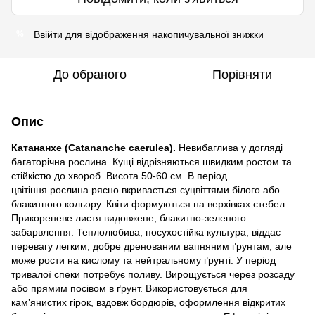
Ввійти
для відображення накопичувальної знижки
%
До обраного
Порівняти
Опис
Катананхе (Catananche caerulea).
Невибаглива у догляді
багаторічна рослина. Кущі відрізняються швидким ростом та
стійкістю до хвороб. Висота 50-60 см. В період
цвітіння рослина рясно вкривається суцвіттями білого або
блакитного кольору. Квіти формуються на верхівках стебел.
Прикореневе листя видовжене, блакитно-зеленого
забарвлення. Теплолюбива, посухостійка культура, віддає
перевагу легким, добре дренованим вапняним ґрунтам, але
може рости на кислому та нейтральному ґрунті. У період
тривалої спеки потребує поливу. Вирощується через розсаду
або прямим посівом в ґрунт. Використовується для
кам’янистих гірок, вздовж бордюрів, оформлення відкритих