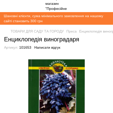
Шановні клієнти, сума мінімального замовлення на нашому
сайті становить 300 грн
ТОВАРИ ДЛЯ САДУ ТА ГОРОДУ
Преса
Енциклопедія виног
Енциклопедія виноградаря
Артикул:
101653
Написати відгук