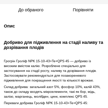
До обраного
Порівняти
Опис
Добриво для підживлення на стадії наливу та
дозрівання плодів
Грогрін Гроліф NPK 15-10-43+Te+QPS 45 — добриво із
високим вмістом калію. Розроблене спеціально для
застосування на стадії росту, наливу та дозрівання плодів.
Застосовувати рекомендується для позакореневого
підживлення для покращення якості та кількості врожаю.
Склад добрива: загальний азот 5%, фосфор 10%, калій 43%,
також до складу входять мікроелементи, такі як бор, мідь,
залізо, марганець, молібден, цинк, комплекс QPS 45.
Переваги добрива Гроліф NPK 15-10-43+Te+QPS 45: