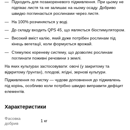
Підходить для позакореневого підживлення. При цьому не
підпікає листя та не залишає на ньому осаду. Добриво
швидко поглинається рослинами через листя.
На 100% розчиняється у воді.
До складу входить QPS 45, що являється біостимулятором.
Високий вміст калію, який дуже потрібен рослинам під
кінець вегетації, коли формується врожай.
Стимулює кореневу систему, що дозволяє рослинам
поглинати поживні речовини з землі.
На яких культурах застосовувати: овочі (у закритому та
відкритому ґрунтах), плодові, ягідні, зернові культури.
Підживлення по листку — чудове доповнення до підживлень
під корінь, особливо коли потрібно швидко виправити дефіцит
елементів.
Характеристики
Фасовка
1 кг
добрив