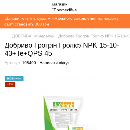
Шановні клієнти, сума мінімального замовлення на нашому
сайті становить 300 грн
ДОБРИВА
Мінеральні
Добриво Грогрін Гроліф NPK 15-10-
Добриво Грогрін Гроліф NPK 15-10-
43+Te+QPS 45
Артикул:
108400
Написати відгук
НОВИНКА
−2%