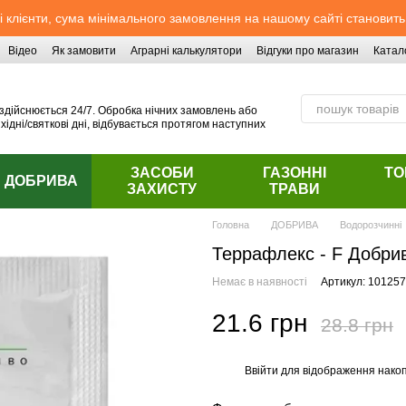
 клієнти, сума мінімального замовлення на нашому сайті становить
Відео
Як замовити
Аграрні калькулятори
Відгуки про магазин
Катал
здійснюється 24/7. Обробка нічних замовлень або
хідні/святкові дні, відбувається протягом наступних
ЗАСОБИ
ГАЗОННІ
ТО
ДОБРИВА
ЗАХИСТУ
ТРАВИ
Головна
ДОБРИВА
Водорозчинні
Террафлекс - F Добрив
Немає в наявності
Артикул: 101257
21.6 грн
28.8 грн
Ввійти
для відображення накоп
%