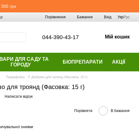
 300 грн
Порівняння
Бажання
Вхід
Укр
Рус
ог
044-390-43-17
Мій кошик
ВАРИ ДЛЯ САДУ ТА
БІОПРЕПАРАТИ
АКЦІЇ
ГОРОДУ
Террафлекс - F Добриво для троянд (Фасовка: 15 г)
о для троянд (Фасовка: 15 г)
Написати відгук
Порівняти
В бажання
ичувальної знижки