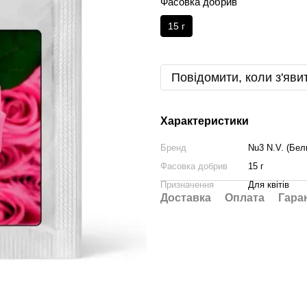
Фасовка добрив
15 г
Повідомити, коли з'яви
Характеристики
Бренд
Nu3 N.V. (Бель
Фасовка добрив
15 г
Призначення
Для квітів
Доставка
Оплата
Гара