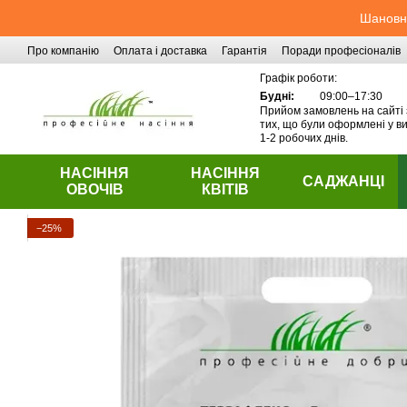
Перейти до основного контенту
Шановні
Про компанію
Оплата і доставка
Гарантія
Поради професіоналів
Контактна інформація
Графік роботи:
Будні:
09:00–17:30
Прийом замовлень на сайті 
тих, що були оформлені у ви
1-2 робочих днів.
НАСІННЯ
НАСІННЯ
САДЖАНЦІ
ОВОЧІВ
КВІТІВ
−25%