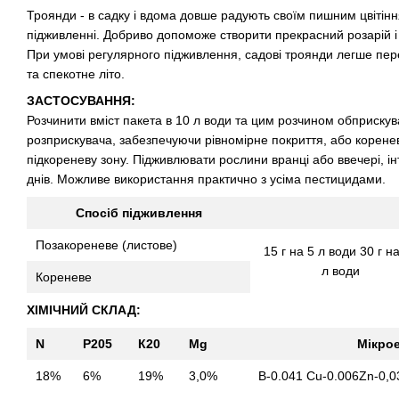
Троянди - в садку і вдома довше радують своїм пишним цвітін
підживленні. Добриво допоможе створити прекрасний розарій і 
При умові регулярного підживлення, садові троянди легше пер
та спекотне літо.
ЗАСТОСУВАННЯ:
Розчинити вміст пакета в 10 л води та цим розчином обприску
розприскувача, забезпечуючи рівномірне покриття, або корен
підкореневу зону. Підживлювати рослини вранці або ввечері, і
днів. Можливе використання практично з усіма пестицидами.
Спосіб підживлення
Позакореневе (листове)
15 г на 5 л води 30 г н
л води
Кореневе
ХІМІЧНИЙ СКЛАД:
N
Р205
К20
Mg
Мікрое
18%
6%
19%
3,0%
В-0.041 Cu-0.006Zn-0,0