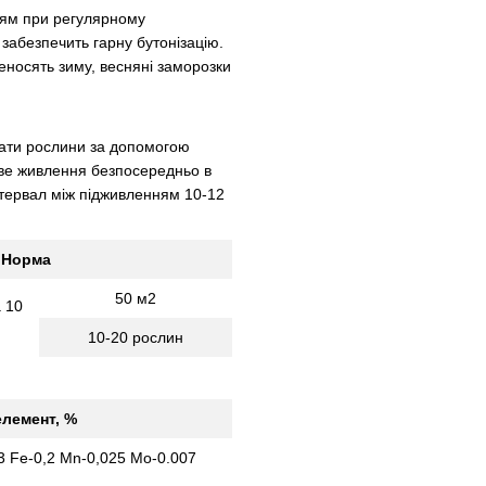
ням при регулярному
забезпечить гарну бутонізацію.
еносять зиму, весняні заморозки
вати рослини за допомогою
еве живлення безпосередньо в
нтервал між підживленням 10-12
Норма
50 м2
а 10
10-20 рослин
лемент, %
3 Fe-0,2 Mn-0,025 Мо-0.007