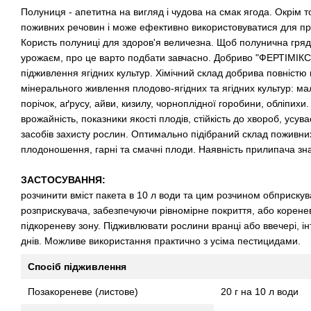
Полуниця - апетитна на вигляд і чудова на смак ягода. Окрім т
поживних речовин і може ефективно використовуватися для пр
Користь полуниці для здоров'я величезна. Щоб полунична гря
урожаєм, про це варто подбати завчасно. Добриво "ФЕРТІМІК
підживлення ягідних культур. Хімічний склад добрива повністю 
мінерального живлення плодово-ягідних та ягідних культур: ма
порічок, аґрусу, айви, кизилу, чорноплідної горобини, обліпих
врожайність, показники якості плодів, стійкість до хвороб, усув
засобів захисту рослин. Оптимально підібраний склад поживни
плодоношення, гарні та смачні плоди. Наявність прилипача зн
ЗАСТОСУВАННЯ:
розчинити вміст пакета в 10 л води та цим розчином обприску
розприскувача, забезпечуючи рівномірне покриття, або корен
підкореневу зону. Підживлювати рослини вранці або ввечері, і
днів. Можливе використання практично з усіма пестицидами.
Спосіб підживлення
Позакореневе (листове)
20 г на 10 л води