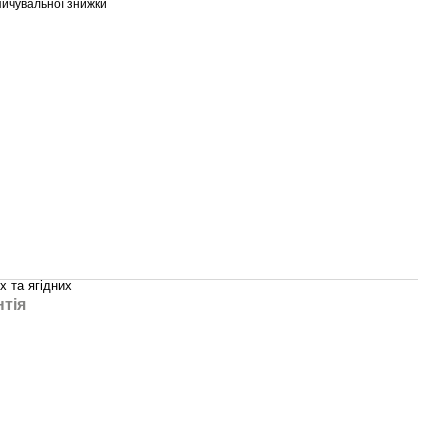
ичувальної знижки
 та ягідних
нтія