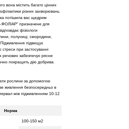
ого вона містить багато цінних
офілактики різних захворювань.
дка потішила вас щедрим
С-ФОЛІАР" призначене для
відповідає фізіологи
лини, полуниці, смородини,
и. Підживлення підвищує
ає стреси при застосуванні
х речовин забезпечує рясне
ачно покращить дію добрива.
вати рослини за допомогою
еве живлення безпосередньо в
нтервал між підживленням 10-12
Норма
100-150 м2