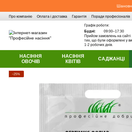
Перейти до основного контенту
Шановні
Про компанію
Оплата і доставка
Гарантія
Поради професіоналів
Контактна інформація
Графік роботи:
Будні:
09:00–17:30
Прийом замовлень на сайті 
тих, що були оформлені у ви
1-2 робочих днів.
НАСІННЯ
НАСІННЯ
САДЖАНЦІ
ОВОЧІВ
КВІТІВ
−25%