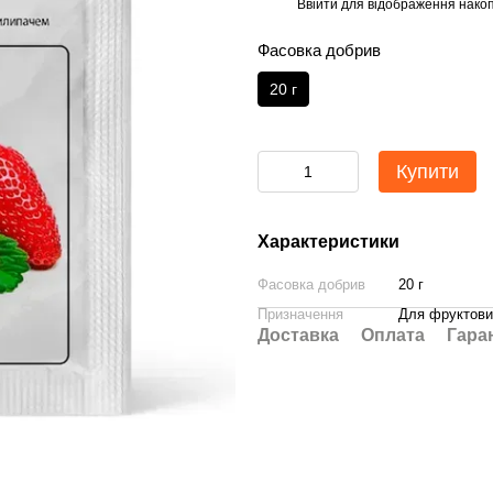
Ввійти
для відображення накоп
%
Фасовка добрив
20 г
Купити
Характеристики
Фасовка добрив
20 г
Призначення
Для фруктових
Доставка
Оплата
Гара