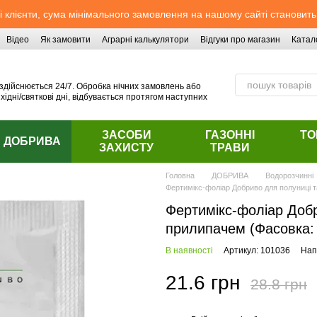
 клієнти, сума мінімального замовлення на нашому сайті становить
Відео
Як замовити
Аграрні калькулятори
Відгуки про магазин
Катал
здійснюється 24/7. Обробка нічних замовлень або
хідні/святкові дні, відбувається протягом наступних
ЗАСОБИ
ГАЗОННІ
ТО
ДОБРИВА
ЗАХИСТУ
ТРАВИ
Головна
ДОБРИВА
Водорозчинні
Фертимікс-фоліар Добриво для полуниці та
Фертимікс-фоліар Добр
прилипачем (Фасовка: 
В наявності
Артикул: 101036
Нап
21.6 грн
28.8 грн