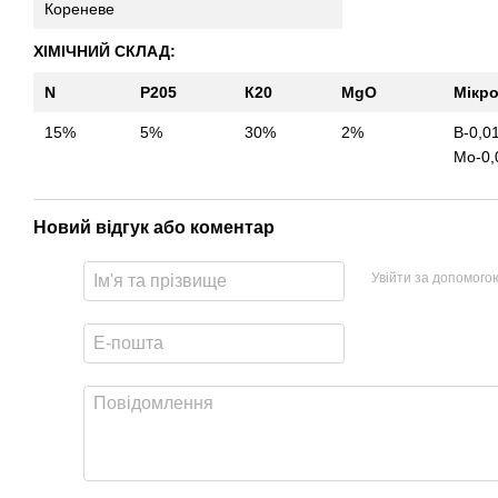
Кореневе
ХІМІЧНИЙ СКЛАД:
N
Р205
К20
MgO
Мікр
15%
5%
30%
2%
В-0,0
Мо-0,
Новий відгук або коментар
Увійти за допомого