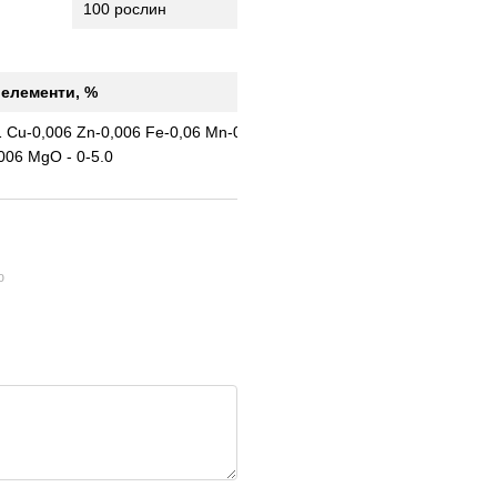
100 рослин
оелементи,
%
1 Cu-0,006 Zn-0,006 Fe-0,06 Мn-0,04
006 МgО - 0-5.0
ю