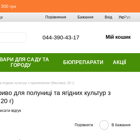
 300 грн
Порівняння
Бажання
Вхід
Укр
Рус
ог
044-390-43-17
Мій кошик
ВАРИ ДЛЯ САДУ ТА
БІОПРЕПАРАТИ
АКЦІЇ
ГОРОДУ
 ягідних культур з прилипачем (Фасовка: 20 г)
иво для полуниці та ягідних культур з
20 г)
исати відгук
Порівняти
В бажання