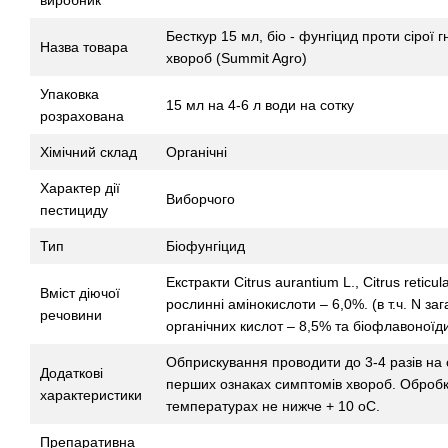
виробник
Бесткур 15 мл, біо - фунгіцид проти сірої г
Назва товара
хвороб (Summit Agro)
Упаковка
15 мл на 4-6 л води на сотку
розрахована
Хімічний склад
Органічні
Характер дії
Виборчого
пестициду
Тип
Біофунгіцид
Екстракти Citrus aurantium L., Citrus reticul
Вміст діючої
рослинні амінокислоти – 6,0%. (в т.ч. N за
речовини
органічних кислот – 8,5% та біофлавоноїд
Обприскування проводити до 3-4 разів на
Додаткові
перших ознаках симптомів хвороб. Оброб
характеристики
температурах не нижче + 10 оС.
Препаративна