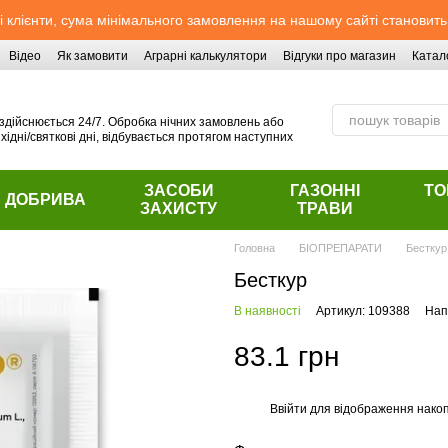
 клієнти, сума мінімального замовлення на нашому сайті становить
Відео
Як замовити
Аграрні калькулятори
Відгуки про магазин
Катал
здійснюється 24/7. Обробка нічних замовлень або
хідні/святкові дні, відбувається протягом наступних
ЗАСОБИ
ГАЗОННІ
ТО
ДОБРИВА
ЗАХИСТУ
ТРАВИ
Головна
БІОПРЕПАРАТИ
Бесткур
Бесткур
В наявності
Артикул: 109388
Нап
83.1 грн
Ввійти
для відображення накоп
%