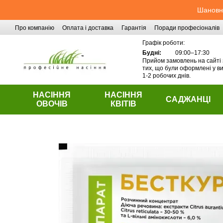
Перейти до основного контенту
Шановні
Про компанію
Оплата і доставка
Гарантія
Поради професіоналів
Контактна інформація
Графік роботи:
Будні:
09:00–17:30
Прийом замовлень на сайті 
тих, що були оформлені у ви
1-2 робочих днів.
НАСІННЯ
НАСІННЯ
САДЖАНЦІ
ОВОЧІВ
КВІТІВ