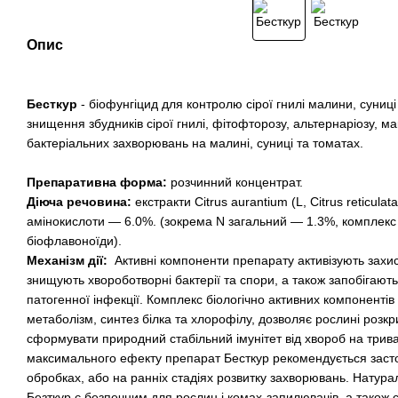
Опис
Бесткур
- біофунгіцид для контролю сірої гнилі малини, суниц
знищення збудників сірої гнилі, фітофторозу, альтернаріозу, ма
бактеріальних захворювань на малині, суниці та томатах.
Препаративна форма:
розчинний концентрат.
Діюча речовина:
екстракти Citrus aurantium (L, Citrus reticula
амінокислоти — 6.0%. (зокрема N загальний — 1.3%, комплекс 
біофлавоноїди).
Механізм дії:
Активні компоненти препарату активізують захис
знищують хвороботворні бактерії та спори, а також запобігаю
патогенної інфекції. Комплекс біологічно активних компонентів
метаболізм, синтез білка та хлорофілу, дозволяє рослині розкр
сформувати природний стабільний імунітет від хвороб на трив
максимального ефекту препарат Бесткур рекомендується заст
обробках, або на ранніх стадіях розвитку захворювань. Натура
Безткур є безпечним для рослин і комах-запилювачів, а також