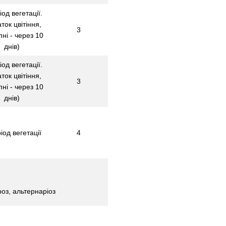
іод вегетації.
ток цвітіння,
3
пні - через 10
днів)
іод вегетації.
ток цвітіння,
3
пні - через 10
днів)
іод вегетації
4
роз, альтернаріоз