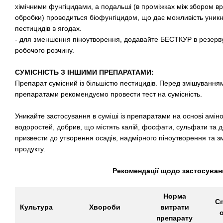
хімічними фунгіцидами, а подальші (в проміжках між збором вр
обробки) проводиться біофунгіцидом, що дає можливість уник
пестицидів в ягодах.
- для зменшення піноутворення, додавайте БЕСТКУР в резерву
робочого розчину.
СУМІСНІСТЬ З ІНШИМИ ПРЕПАРАТАМИ:
Препарат сумісний із більшістю пестицидів. Перед змішуванн
препаратами рекомендуємо провести тест на сумісність.
Уникайте застосування в суміші із препаратами на основі аміно
водоростей, добрив, що містять калій, фосфати, сульфати та 
призвести до утворення осадів, надмірного піноутворення та 
продукту.
Рекомендації щодо застосуван
Норма
Сп
Культура
Хвороби
витрати
препарату