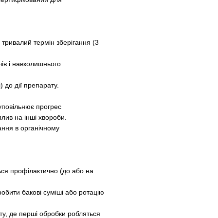
 тривалий термін зберігання (3
чів і навколишнього
) до дії препарату.
 уповільнює прогрес
лив на інші хвороби.
ання в органічному
ся профілактично (до або на
обити бакові суміші або ротацію
ту, де перші обробки робляться