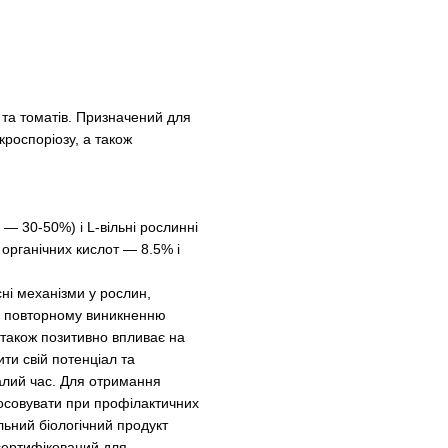
і та томатів. Призначений для
кроспоріозу, а також
ta — 30-50%) і L-вільні рослинні
органічних кислот — 8.5% і
ні механізми у рослин,
ть повторному виникненню
 також позитивно впливає на
ити свій потенціал та
алий час. Для отримання
осовувати при профілактичних
льний біологічний продукт
 сертифікований для