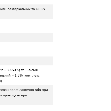
нилі, бактеріальних та інших
ata - 30-50%) та L-вільні
гальний – 1,3%, комплекс
и)
 сезон профілактично або при
ку проводити при