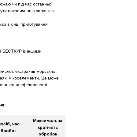
ожаю чи під час останньої
нути накопиченню залишків
ар в кінці приготування
ям БЕСТКУР із іншими
кислот, екстрактів морських
деякі мікроелементи. Це може
зменшення ефективності
ня:
Максимальна
осіб, час
кратність
обробок
обробок