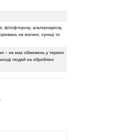
і, фітофторозу, альтернаріозу,
орювань на малині, суниці та
я – не має обмежень у терміні
виході людей на оброблені
ю