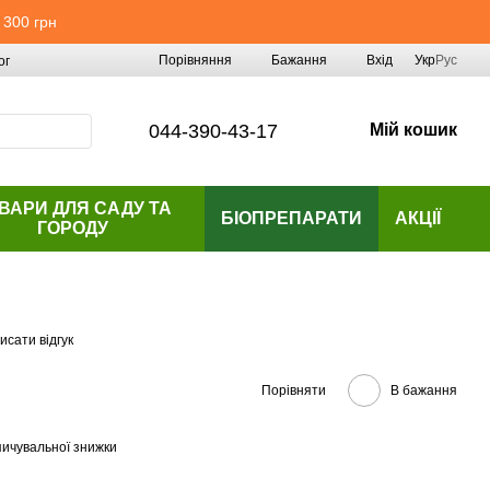
 300 грн
Порівняння
Бажання
Вхід
Укр
Рус
ог
044-390-43-17
Мій кошик
ВАРИ ДЛЯ САДУ ТА
БІОПРЕПАРАТИ
АКЦІЇ
ГОРОДУ
исати відгук
Порівняти
В бажання
ичувальної знижки