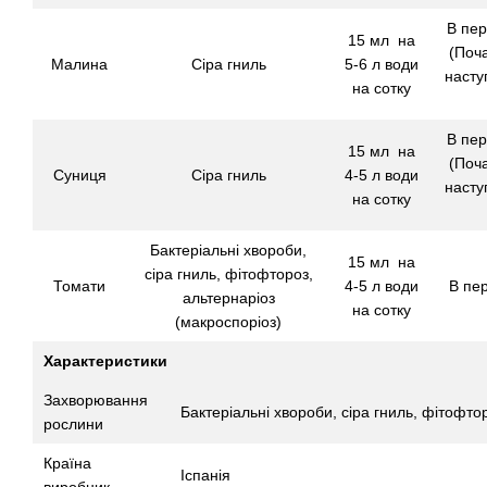
В пер
15 мл на
(Поча
Малина
Сіра гниль
5-6 л води
насту
на сотку
В пер
15 мл на
(Поча
Суниця
Сіра гниль
4-5 л води
насту
на сотку
Бактеріальні хвороби,
15 мл на
сіра гниль, фітофтороз,
Томати
4-5 л води
В пер
альтернаріоз
на сотку
(макроспоріоз)
Характеристики
Захворювання
Бактеріальні хвороби, сіра гниль, фітофто
рослини
Країна
Іспанія