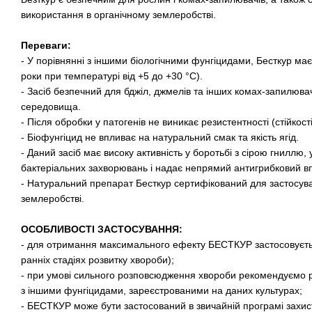
використання в органічному землеробстві.
Переваги:
- У порівнянні з іншими біологічними фунгіцидами, Бесткур має
роки при температурі від +5 до +30 °С).
- Засіб безпечний для бджіл, джмелів та інших комах-запилюва
середовища.
- Після обробки у патогенів не виникає резистентності (стійкості
- Біофунгіцид не впливає на натуральний смак та якість ягід.
- Даний засіб має високу активність у боротьбі з сірою гниллю,
бактеріальних захворювань і надає непрямий антигрибковий вп
- Натуральний препарат Бесткур сертифікований для застосув
землеробстві.
ОСОБЛИВОСТІ ЗАСТОСУВАННЯ:
- для отримання максимального ефекту БЕСТКУР застосовуєть
ранніх стадіях розвитку хвороби);
- при умові сильного розповсюдження хвороби рекомендуємо р
з іншими фунгіцидами, зареєстрованими на даних культурах;
- БЕСТКУР може бути застосований в звичайній програмі захис