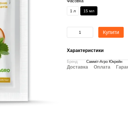
Фасовка
1 л
15 мл
Купити
Характеристики
Бренд
Самміт-Агро Юкрейн
Доставка
Оплата
Гара