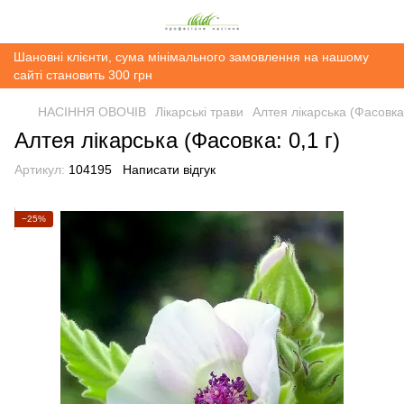
Шановні клієнти, сума мінімального замовлення на нашому
сайті становить 300 грн
НАСІННЯ ОВОЧІВ
Лікарські трави
Алтея лікарська (Фасовка:
Алтея лікарська (Фасовка: 0,1 г)
Артикул:
104195
Написати відгук
−25%