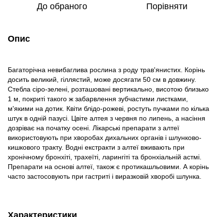
До обраного
Порівняти
Опис
Багаторічна невибаглива рослина з роду трав'янистих. Корінь
досить великий, гіллястий, може досягати 50 см в довжину.
Стебла сіро-зелені, розташовані вертикально, висотою близько
1 м, покриті такого ж забарвлення зубчастими листками,
м'якими на дотик. Квіти блідо-рожеві, ростуть пучками по кілька
штук в одній пазусі. Цвіте алтея з червня по липень, а насіння
дозріває на початку осені. Лікарські препарати з алтеї
використовують при хворобах дихальних органів і шлунково-
кишкового тракту. Водні екстракти з алтеї вживають при
хронічному бронхіті, трахеїті, ларингіті та бронхіальній астмі.
Препарати на основі алтеї, також є протикашльовими. А корінь
часто застосовують при гастриті і виразковій хворобі шлунка.
Характеристики