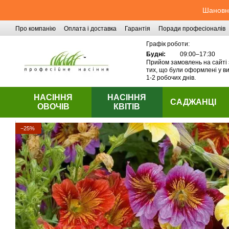
Перейти до основного контенту
Шановні
Про компанію
Оплата і доставка
Гарантія
Поради професіоналів
Контактна інформація
Графік роботи:
Будні:
09:00–17:30
Прийом замовлень на сайті 
тих, що були оформлені у ви
1-2 робочих днів.
НАСІННЯ
НАСІННЯ
САДЖАНЦІ
ОВОЧІВ
КВІТІВ
−25%