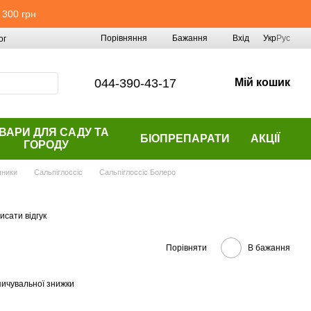
 300 грн
Порівняння
Бажання
Вхід
Укр
Рус
ог
044-390-43-17
Мій кошик
ВАРИ ДЛЯ САДУ ТА
БІОПРЕПАРАТИ
АКЦІЇ
ГОРОДУ
чники
Сальпіглоссіс
Сальпіглоссіс Болеро
исати відгук
Порівняти
В бажання
ичувальної знижки