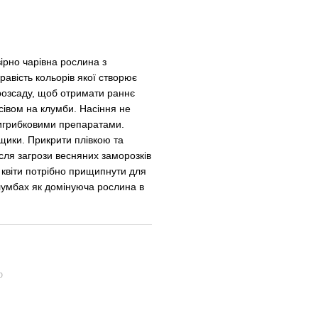
рно чарівна рослина з
авість кольорів якої створює
розсаду, щоб отримати раннє
сівом на клумби. Насіння не
игрибковими препаратами.
рщики. Прикрити плівкою та
сля загрози весняних заморозків
квіти потрібно прищипнути для
клумбах як домінуюча рослина в
ю