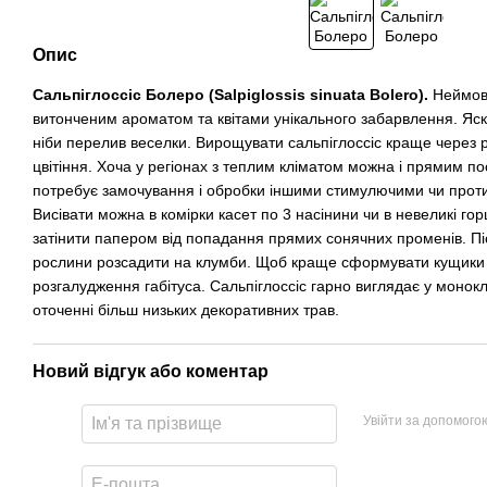
Опис
Сальпіглоссіс Болеро
(Salpiglossis sinuata Bolero).
Неймові
витонченим ароматом та квітами унікального забарвлення. Яскр
ніби перелив веселки. Вирощувати сальпіглоссіс краще через 
цвітіння. Хоча у регіонах з теплим кліматом можна і прямим по
потребує замочування і обробки іншими стимулючими чи прот
Висівати можна в комірки касет по 3 насінини чи в невеликі го
затінити папером від попадання прямих сонячних променів. Пі
рослини розсадити на клумби. Щоб краще сформувати кущики 
розгалудження габітуса. Сальпіглоссіс гарно виглядає у моно
оточенні більш низьких декоративних трав.
Новий відгук або коментар
Увійти за допомого