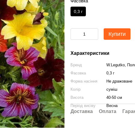
Фасовка
0,3 г
Купити
Характеристики
Бренд
W.Legutko, По
Фасовка
0,3 г
Форма насіння
Не дражоване
Колір
сумiш
Висота
40-50 см
Період висіву
Весна
Доставка
Оплата
Гара