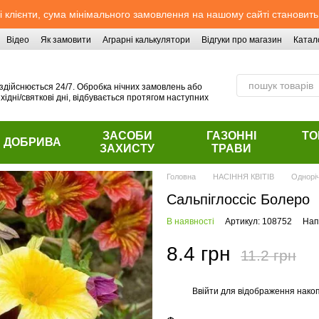
 клієнти, сума мінімального замовлення на нашому сайті становить
Відео
Як замовити
Аграрні калькулятори
Відгуки про магазин
Катал
здійснюється 24/7. Обробка нічних замовлень або
хідні/святкові дні, відбувається протягом наступних
ЗАСОБИ
ГАЗОННІ
ТО
ДОБРИВА
ЗАХИСТУ
ТРАВИ
Головна
НАСІННЯ КВІТІВ
Однорі
Сальпіглоссіс Болеро
В наявності
Артикул: 108752
Нап
8.4 грн
11.2 грн
Ввійти
для відображення накоп
%