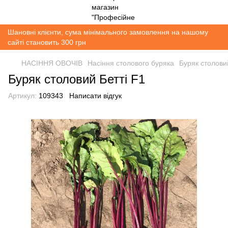
Шановні клієнти, сума мінімального замовлення на нашому
сайті становить 300 грн
НАСІННЯ ОВОЧІВ
Насіння столового буряка
Буряк столови
Буряк столовий Бетті F1
Артикул:
109343
Написати відгук