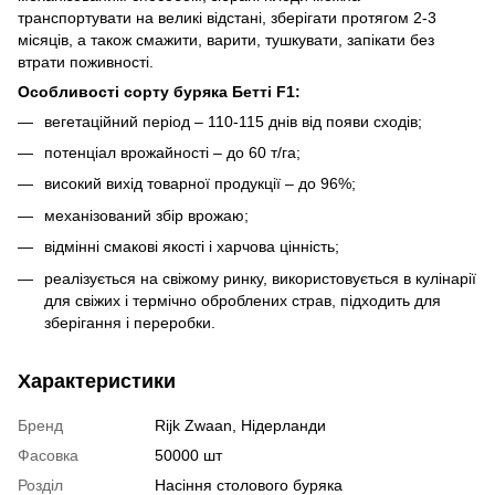
транспортувати на великі відстані, зберігати протягом 2-3
місяців, а також смажити, варити, тушкувати, запікати без
втрати поживності.
Особливості сорту буряка Бетті F1:
вегетаційний період – 110-115 днів від появи сходів;
потенціал врожайності – до 60 т/га;
високий вихід товарної продукції – до 96%;
механізований збір врожаю;
відмінні смакові якості і харчова цінність;
реалізується на свіжому ринку, використовується в кулінарії
для свіжих і термічно оброблених страв, підходить для
зберігання і переробки.
Характеристики
Бренд
Rijk Zwaan, Нідерланди
Фасовка
50000 шт
Розділ
Насіння столового буряка