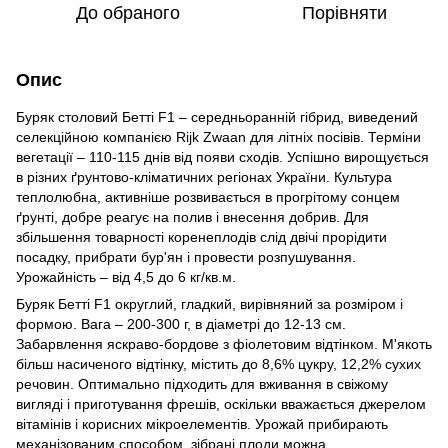
До обраного
Порівняти
Опис
Буряк столовий Бетті F1 – середньоранній гібрид, виведений
селекційною компанією Rijk Zwaan для літніх посівів. Терміни
вегетації – 110-115 днів від появи сходів. Успішно вирощується
в різних ґрунтово-кліматичних регіонах України. Культура
теплолюбна, активніше розвивається в прогрітому сонцем
ґрунті, добре реагує на полив і внесення добрив. Для
збільшення товарності коренеплодів слід двічі прорідити
посадку, прибрати бур'ян і провести розпушування.
Урожайність – від 4,5 до 6 кг/кв.м.
Буряк Бетті F1 округлий, гладкий, вирівняний за розміром і
формою. Вага – 200-300 г, в діаметрі до 12-13 см.
Забарвлення яскраво-бордове з фіолетовим відтінком. М'якоть
більш насиченого відтінку, містить до 8,6% цукру, 12,2% сухих
речовин. Оптимально підходить для вживання в свіжому
вигляді і приготування фрешів, оскільки вважається джерелом
вітамінів і корисних мікроелементів. Урожай прибирають
механізованим способом, зібрані плоди можна