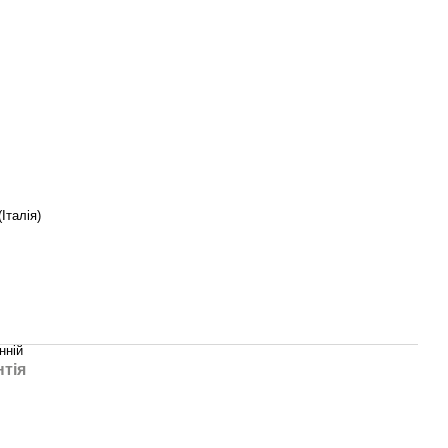
Італія)
нній
нтія