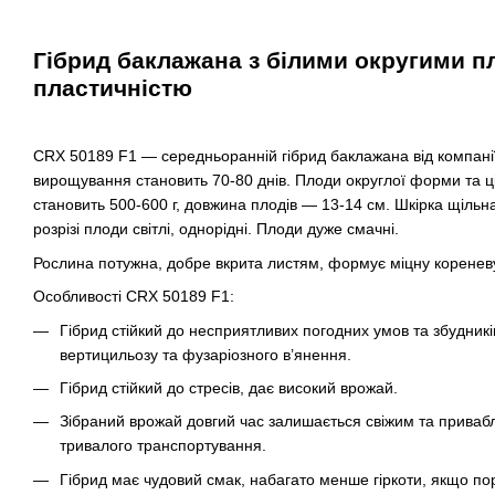
Гібрид баклажана з білими округими п
пластичністю
CRX 50189 F1 — середньоранній гібрид баклажана від компанії 
вирощування становить 70-80 днів. Плоди округлої форми та ці
становить 500-600 г, довжина плодів — 13-14 см. Шкірка щільна
розрізі плоди світлі, однорідні. Плоди дуже смачні.
Рослина потужна, добре вкрита листям, формує міцну коренев
Особливості CRX 50189 F1:
Гібрид стійкий до несприятливих погодних умов та збудникі
вертицильозу та фузаріозного в’янення.
Гібрид стійкий до стресів, дає високий врожай.
Зібраний врожай довгий час залишається свіжим та привабл
тривалого транспортування.
Гібрид має чудовий смак, набагато менше гіркоти, якщо по