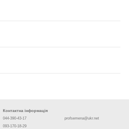
Контактна інформація
044-390-43-17
profsemena@ukr.net
093-170-18-29