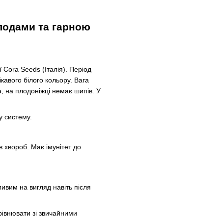
лодами та гарною
Cora Seeds (Італія). Період
кавого білого кольору. Вага
, на плодоніжці немає шипів. У
у систему.
в хвороб. Має імунітет до
ивим на вигляд навіть після
рівнювати зі звичайними