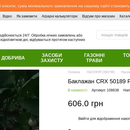
 клієнти, сума мінімального замовлення на нашому сайті становить
Відео
Як замовити
Аграрні калькулятори
Відгуки про магазин
Катал
здійснюється 24/7. Обробка нічних замовлень або
хідні/святкові дні, відбувається протягом наступних
ЗАСОБИ
ГАЗОННІ
ТО
ДОБРИВА
ЗАХИСТУ
ТРАВИ
Головна
НАСІННЯ ОВОЧІВ
Насін
Баклажан CRX 50189 
В наявності
Артикул: 108638
Нап
606.0 грн
Ввійти
для відображення накоп
%