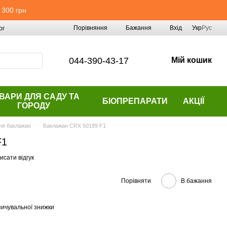
 300 грн
Порівняння
Бажання
Вхід
Укр
Рус
ог
044-390-43-17
Мій кошик
ВАРИ ДЛЯ САДУ ТА
БІОПРЕПАРАТИ
АКЦІЇ
ГОРОДУ
ня баклажан
Баклажан CRX 50189 F1
F1
исати відгук
Порівняти
В бажання
ичувальної знижки