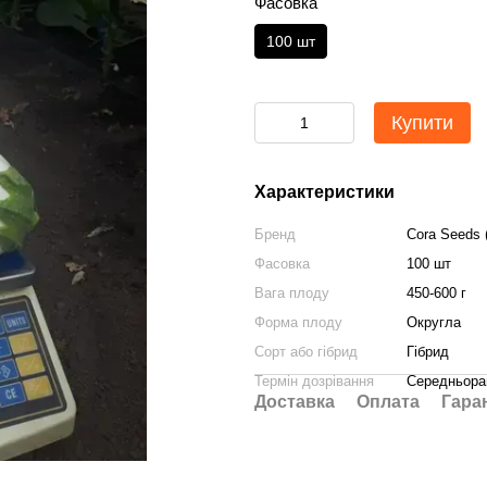
Фасовка
100 шт
Купити
Характеристики
Бренд
Cora Seeds (
Фасовка
100 шт
Вага плоду
450-600 г
Форма плоду
Округла
Сорт або гібрид
Гібрид
Термін дозрівання
Середньора
Доставка
Оплата
Гара