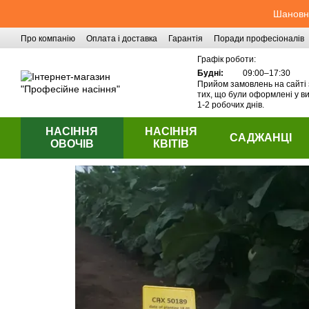
Перейти до основного контенту
Шановні
Про компанію
Оплата і доставка
Гарантія
Поради професіоналів
Контактна інформація
Графік роботи:
Будні:
09:00–17:30
Прийом замовлень на сайті 
тих, що були оформлені у ви
1-2 робочих днів.
НАСІННЯ
НАСІННЯ
САДЖАНЦІ
ОВОЧІВ
КВІТІВ