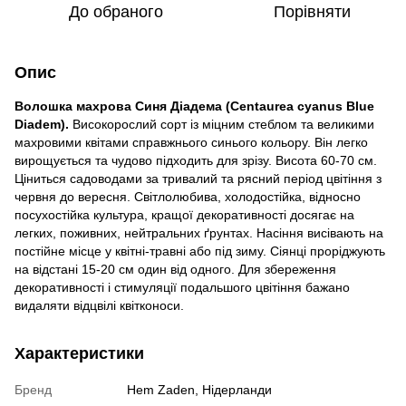
До обраного
Порівняти
Опис
Волошка махрова Синя Діадема (Centaurea cyanus Blue
Diadem).
Високорослий сорт із міцним стеблом та великими
махровими квітами справжнього синього кольору. Він легко
вирощується та чудово підходить для зрізу. Висота 60-70 см.
Ціниться садоводами за тривалий та рясний період цвітіння з
червня до вересня. Світлолюбива, холодостійка, відносно
посухостійка культура, кращої декоративності досягає на
легких, поживних, нейтральних ґрунтах. Насіння висівають на
постійне місце у квітні-травні або під зиму. Сіянці проріджують
на відстані 15-20 см один від одного. Для збереження
декоративності і стимуляції подальшого цвітіння бажано
видаляти відцвілі квітконоси.
Характеристики
Бренд
Hem Zaden, Нідерланди