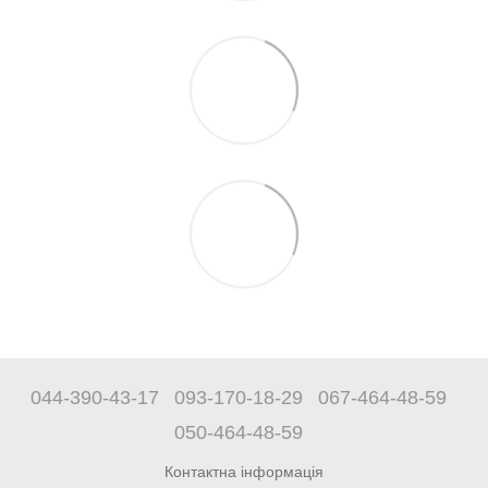
044-390-43-17
093-170-18-29
067-464-48-59
050-464-48-59
Контактна інформація