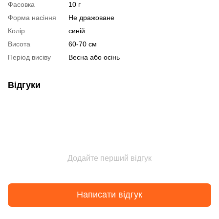
Фасовка
10 г
Форма насіння
Не дражоване
Колір
синій
Висота
60-70 см
Період висіву
Весна або осінь
Відгуки
Додайте перший відгук
Написати відгук