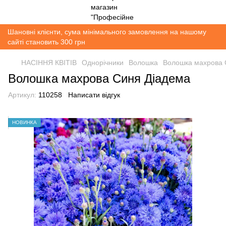
Шановні клієнти, сума мінімального замовлення на нашому
сайті становить 300 грн
НАСІННЯ КВІТІВ
Однорічники
Волошка
Волошка махрова 
Волошка махрова Синя Діадема
Артикул:
110258
Написати відгук
НОВИНКА