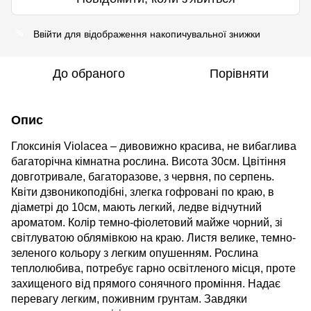
Ввійти
для відображення накопичувальної знижки
%
До обраного
Порівняти
Опис
Глоксинія Violacea – дивовижно красива, не вибаглива
багаторічна кімнатна рослина. Висота 30см. Цвітіння
довготривале, багаторазове, з червня, по серпень.
Квіти дзвоникоподібні, злегка гофровані по краю, в
діаметрі до 10см, мають легкий, ледве відчутний
ароматом. Колір темно-фіолетовий майже чорний, зі
світлуватою облямівкою на краю. Листя велике, темно-
зеленого кольору з легким опушенням. Рослина
теплолюбива, потребує гарно освітленого місця, проте
захищеного від прямого сонячного проміння. Надає
перевагу легким, поживним грунтам. Завдяки