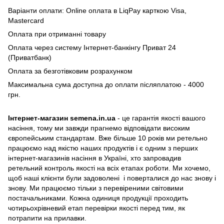
Варіанти оплати: Online оплата в LiqPay карткою Visa,
Mastercard
Оплата при отриманні товару
Оплата через систему Інтернет-банкінгу Приват 24
(Приватбанк)
Оплата за безготівковим розрахунком
Максимальна сума доступна до оплати післяплатою - 4000
грн.
Інтернет-магазин semena.in.ua
- це гарантія якості вашого
насіння, тому ми завжди прагнемо відповідати високим
європейським стандартам. Вже більше 10 років ми ретельно
працюємо над якістю наших продуктів і є одним з перших
інтернет-магазинів насіння в Україні, хто запровадив
ретельний контроль якості на всіх етапах роботи. Ми хочемо,
щоб наші клієнти були задоволені і поверталися до нас знову і
знову. Ми працюємо тільки з перевіреними світовими
постачальниками. Кожна одиниця продукції проходить
чотирьохрівневий етап перевірки якості перед тим, як
потрапити на прилавки.