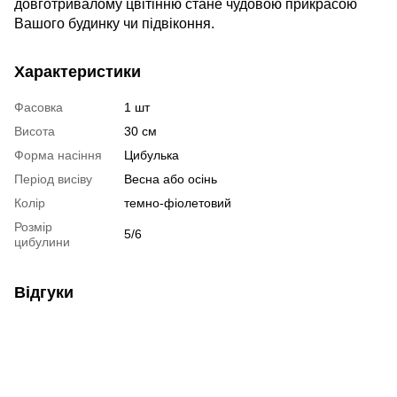
довготривалому цвітінню стане чудовою прикрасою
Вашого будинку чи підвіконня.
Характеристики
Фасовка
1 шт
Висота
30 см
Форма насіння
Цибулька
Період висіву
Весна або осінь
Колір
темно-фіолетовий
Розмір
5/6
цибулини
Відгуки