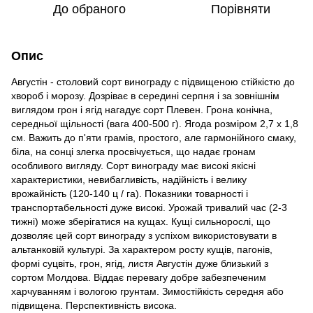
До обраного
Порівняти
Опис
Августін - столовий сорт винограду c підвищеною стійкістю до
хвороб і морозу. Дозріває в середині серпня і за зовнішнім
виглядом грон і ягід нагадує сорт Плевен. Грона конічна,
середньої щільності (вага 400-500 г). Ягода розміром 2,7 x 1,8
см. Важить до п'яти грамів, простого, але гармонійного смаку,
біла, на сонці злегка просвічується, що надає гронам
особливого вигляду. Сорт винограду має високі якісні
характеристики, невибагливість, надійність і велику
врожайність (120-140 ц / га). Показники товарності і
транспортабельності дуже високі. Урожай тривалий час (2-3
тижні) може зберігатися на кущах. Кущі сильнорослі, що
дозволяє цей сорт винограду з успіхом використовувати в
альтанковій культурі. За характером росту кущів, пагонів,
формі суцвіть, грон, ягід, листя Августін дуже близький з
сортом Молдова. Віддає перевагу добре забезпеченим
харчуванням і вологою грунтам. Зимостійкість середня або
підвищена. Перспективність висока.