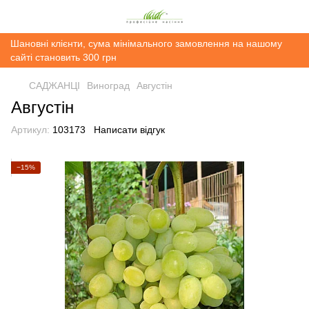
Шановні клієнти, сума мінімального замовлення на нашому
сайті становить 300 грн
САДЖАНЦІ
Виноград
Августін
Августін
Артикул:
103173
Написати відгук
−15%