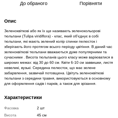
До обраного
Порівняти
Опис
Зеленоквіткові або як їх ще називають зеленокольорові
тюльпани (Tulipa viridiflora) - клас, який об'єднує в собі
тюльпани, які мають зелений колір спинки пелюсток і
зберігають його протягом всього періоду цвітіння.
В даний час
зеленоквіткові тюльпани вважаються дуже популярними та
сучасними .
Висота тюльпанів цього класу може варіюватися в
широких межах: від 30 до 60 см. Квіти 6-10 см заввишки, листя
невеликі, вузькі.
Середина пелюсток, що має зелене
забарвлення, зазвичай потовщена.
Цвітуть зеленоквіткові
тюльпани з середини травня, використовуються в основному
для оформлення садів і парків, а також для зрізання.
Характеристики
Фасовка
2 шт
Висота
45 см