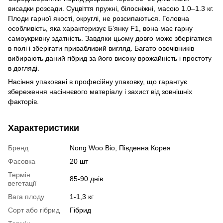
висадки розсади. Суцвіття пружні, білосніжні, масою 1.0–1.3 кг.
Плоди гарної якості, округлі, не розсипаються. Головна
особливість, яка характеризує Б’янку F1, вона має гарну
самоукривну здатність. Завдяки цьому довго може зберігатися
в полі і зберігати привабливий вигляд. Багато овочівників
вибирають даний гібрид за його високу врожайність і простоту
в догляді.
Насіння упаковані в професійну упаковку, що гарантує
збереження насіннєвого матеріалу і захист від зовнішніх
факторів.
Характеристики
Бренд
Nong Woo Bio, Південна Корея
Фасовка
20 шт
Термін
85-90 днів
вегетації
Вага плоду
1-1,3 кг
Сорт або гібрид
Гібрид