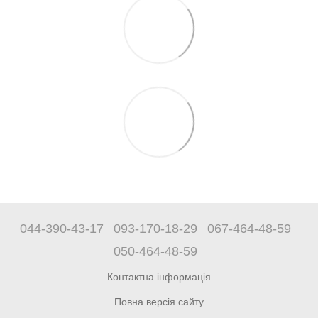
044-390-43-17
093-170-18-29
067-464-48-59
050-464-48-59
Контактна інформація
Повна версія сайту