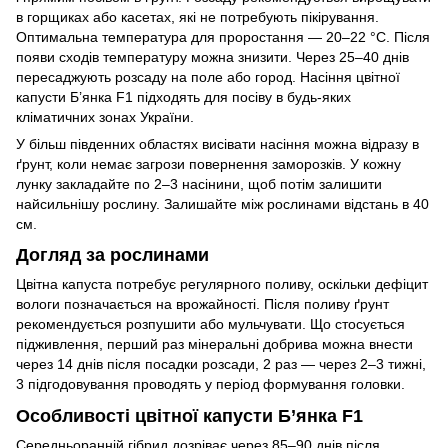
в горщиках або касетах, які не потребують пікірування.
Оптимальна температура для проростання — 20–22 °С. Після
появи сходів температуру можна знизити. Через 25–40 днів
пересаджують розсаду на поле або город. Насіння цвітної
капусти Б’янка F1 підходять для посіву в будь-яких
кліматичних зонах України.
У більш південних областях висівати насіння можна відразу в
ґрунт, коли немає загрози повернення заморозків. У кожну
лунку закладайте по 2–3 насінини, щоб потім залишити
найсильнішу рослину. Залишайте між рослинами відстань в 40
см.
Догляд за рослинами
Цвітна капуста потребує регулярного поливу, оскільки дефіцит
вологи позначається на врожайності. Після поливу ґрунт
рекомендується розпушити або мульчувати. Що стосується
підживлення, перший раз мінеральні добрива можна внести
через 14 днів після посадки розсади, 2 раз — через 2–3 тижні,
3 підгодовування проводять у період формування головки.
Особливості цвітної капусти Б’янка F1
Середньоранній гібрид дозріває через 85–90 днів після