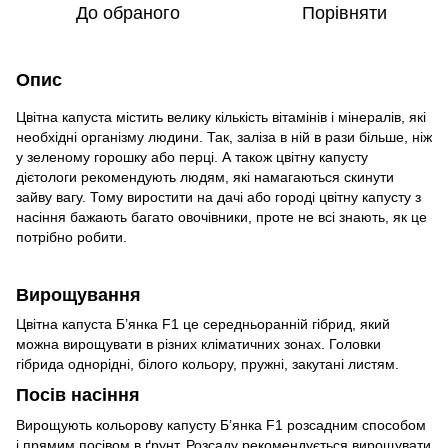
До обраного
Порівняти
Опис
Цвітна капуста містить велику кількість вітамінів і мінералів, які
необхідні організму людини. Так, заліза в ній в рази більше, ніж
у зеленому горошку або перці. А також цвітну капусту
дієтологи рекомендують людям, які намагаються скинути
зайву вагу. Тому виростити на дачі або городі цвітну капусту з
насіння бажають багато овочівники, проте не всі знають, як це
потрібно робити.
Вирощування
Цвітна капуста Б’янка F1 це середньоранній гібрид, який
можна вирощувати в різних кліматичних зонах. Головки
гібрида однорідні, білого кольору, пружні, закутані листям.
Посів насіння
Вирощують кольорову капусту Б’янка F1 розсадним способом
і прямим посівом в ґрунт. Розсаду рекомендується вирощувати