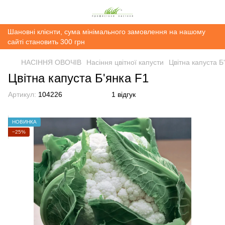
Шановні клієнти, сума мінімального замовлення на нашому
сайті становить 300 грн
НАСІННЯ ОВОЧІВ
Насіння цвітної капусти
Цвітна капуста Б
Цвітна капуста Б'янка F1
Артикул:
104226
1 відгук
НОВИНКА
−25%