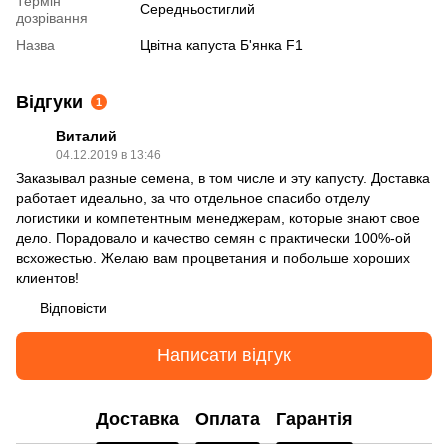
Термін
Середньостиглий
дозрівання
Назва
Цвітна капуста Б'янка F1
Відгуки
1
Виталий
04.12.2019 в 13:46
Заказывал разные семена, в том числе и эту капусту. Доставка
работает идеально, за что отдельное спасибо отделу
логистики и компетентным менеджерам, которые знают свое
дело. Порадовало и качество семян с практически 100%-ой
всхожестью. Желаю вам процветания и побольше хороших
клиентов!
Відповісти
Написати відгук
Доставка
Оплата
Гарантія