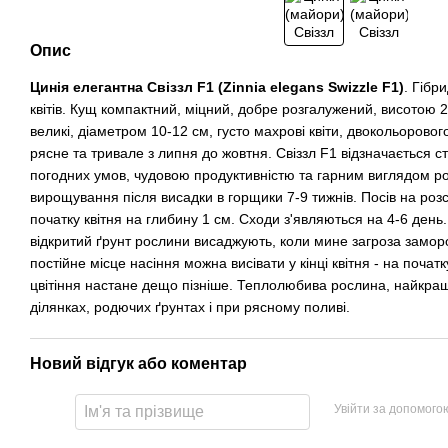
Опис
Цинія елегантна Свіззл F1 (Zinnia
elegans
Swizzle F1)
. Гібр
квітів. Кущ компактний, міцний, добре розгалужений, висотою
великі, діаметром 10-12 см, густо махрові квіти, двокольоровог
рясне та тривале з липня до жовтня. Свіззл F1 відзначається с
погодних умов, чудовою продуктивністю та гарним виглядом рос
вирощування після висадки в горщики 7-9 тижнів. Посів на розс
початку квітня на глибину 1 см. Сходи з'являються на 4-6 день.
відкритий ґрунт рослини висаджують, коли мине загроза замор
постійне місце насіння можна висівати у кінці квітня - на почат
цвітіння настане дещо пізніше. Теплолюбива рослина, найкращ
ділянках, родючих ґрунтах і при рясному поливі.
Новий відгук або коментар
Увійти за допомого