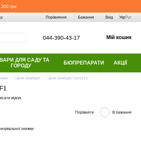
 300 грн
Порівняння
Бажання
Вхід
Укр
Рус
ог
044-390-43-17
Мій кошик
ВАРИ ДЛЯ САДУ ТА
БІОПРЕПАРАТИ
АКЦІЇ
ГОРОДУ
чники
Цинія (Майори)
Цинія (майори) Свіззл F1
 F1
исати відгук
Порівняти
В бажання
ичувальної знижки