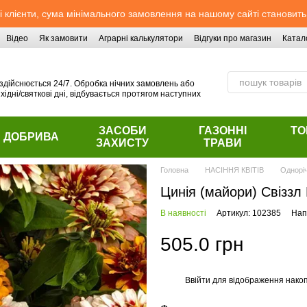
 клієнти, сума мінімального замовлення на нашому сайті становить
Відео
Як замовити
Аграрні калькулятори
Відгуки про магазин
Катал
здійснюється 24/7. Обробка нічних замовлень або
хідні/святкові дні, відбувається протягом наступних
ЗАСОБИ
ГАЗОННІ
ТО
ДОБРИВА
ЗАХИСТУ
ТРАВИ
Головна
НАСІННЯ КВІТІВ
Однорі
Цинія (майори) Свіззл
В наявності
Артикул: 102385
Нап
505.0 грн
Ввійти
для відображення накоп
%