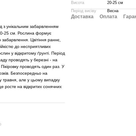
Висота
20-25 см
Період висіву
Весна
Доставка
Оплата
Гара
ид з унікальним забарвленням
 20-25 см. Рослина формує
о забарвлення. Цвітіння раннє,
тійкістю до несприятливих
лин у відкритому ґрунті. Період
аду проводять у березні - на
 Пікіровку проводять один раз. У
озків. Безпосередньо на
ку травня, але у цьому випадку
е росте на відкритих сонячних
ю