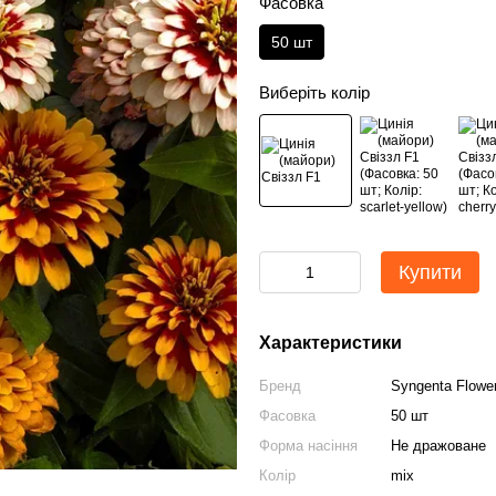
Фасовка
50 шт
Виберіть колір
Купити
Характеристики
Бренд
Syngenta Flowe
Фасовка
50 шт
Форма насіння
Не дражоване
Колір
mix