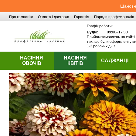
Перейти до основного контенту
Шановні
Про компанію
Оплата і доставка
Гарантія
Поради професіоналів
Контактна інформація
Графік роботи:
Будні:
09:00–17:30
Прийом замовлень на сайті 
тих, що були оформлені у ви
1-2 робочих днів.
НАСІННЯ
НАСІННЯ
САДЖАНЦІ
ОВОЧІВ
КВІТІВ