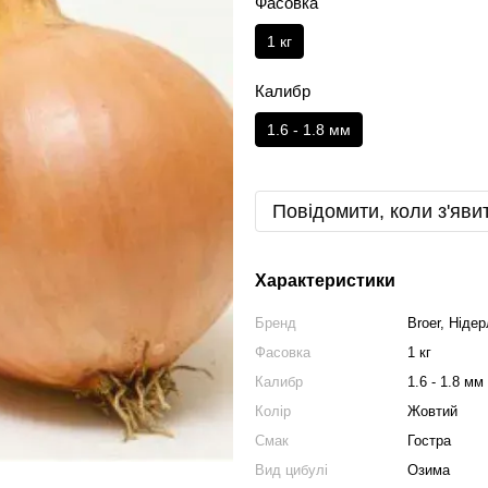
Фасовка
1 кг
Калибр
1.6 - 1.8 мм
Повідомити, коли з'яви
Характеристики
Бренд
Broer, Ніде
Фасовка
1 кг
Калибр
1.6 - 1.8 мм
Колір
Жовтий
Смак
Гостра
Вид цибулі
Озима