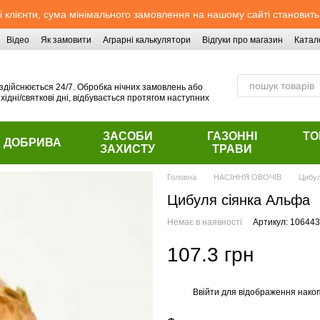
 клієнти, сума мінімального замовлення на нашому сайті становить
Відео
Як замовити
Аграрні калькулятори
Відгуки про магазин
Катал
здійснюється 24/7. Обробка нічних замовлень або
хідні/святкові дні, відбувається протягом наступних
ЗАСОБИ
ГАЗОННІ
ТО
ДОБРИВА
ЗАХИСТУ
ТРАВИ
Головна
НАСІННЯ ОВОЧІВ
Цибул
Цибуля сіянка Альфа
Немає в наявності
Артикул: 106443
107.3 грн
Ввійти
для відображення накоп
%