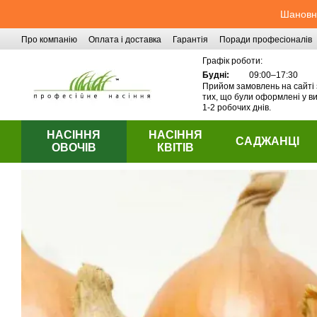
Перейти до основного контенту
Шановні
Про компанію
Оплата і доставка
Гарантія
Поради професіоналів
Контактна інформація
Графік роботи:
Будні:
09:00–17:30
Прийом замовлень на сайті 
тих, що були оформлені у ви
1-2 робочих днів.
НАСІННЯ
НАСІННЯ
САДЖАНЦІ
ОВОЧІВ
КВІТІВ