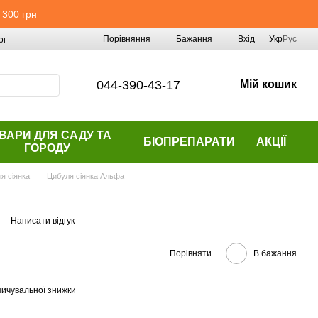
 300 грн
Порівняння
Бажання
Вхід
Укр
Рус
ог
044-390-43-17
Мій кошик
ВАРИ ДЛЯ САДУ ТА
БІОПРЕПАРАТИ
АКЦІЇ
ГОРОДУ
я сіянка
Цибуля сіянка Альфа
Написати відгук
Порівняти
В бажання
ичувальної знижки