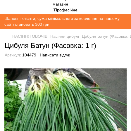
Шановні клієнти, сума мінімального замовлення на нашому
сайті становить 300 грн
НАСІННЯ ОВОЧІВ
Насіння цибулі
Цибуля Батун (Фасовка: 1
Цибуля Батун (Фасовка: 1 г)
Артикул:
104479
Написати відгук