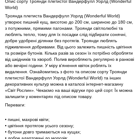
Опис сорту Троянди плетистої Вандерфулл Уорлд (Wonderful
World)
Троянда плетиста Вандерфулл Уорлд (Wonderful World)
утворює пишний кущ, висотою до 200 см, шириною до 180 см,
з потужними, прямими пагонами. Троянди світлолюбні та
люблять тепло, тому для їх посадки слід підбирати сонячні,
добре удобрені ділянки без протягів. Троянди люблять
підживлення добривами. Від цього залежить пишність цвітіння
та розміри бутонів. Кілька разів за сезон їх потрібно обробляти
від шкідників та хвороб. Полив виробляють регулярно в ранкові
або вечірні години. У міру в'янення квіток роблять їх
видалення. Ознайомитись з фото та описом сорту Троянди
плетистої Вандерфулл Уорлд (Wonderful World) та інших
декоративних культур можна в каталозі інтернет-магазину
«Світ Рослин». Чекаємо на ваші відгуки про цей сорт. Їх можна
залишити у коментарях під описом товару.
Переваги:
• пишні, махрові квіти;
• цвітіння протягом усього сезону;
• бутони довго тримаються на кущах;
• добре адаптовані до морозів;