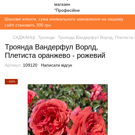
Шановні клієнти, сума мінімального замовлення на нашому
сайті становить 300 грн
САДЖАНЦІ
Троянди
Троянда Вандерфул Ворлд, Плетиста 
Троянда Вандерфул Ворлд,
Плетиста оранжево - рожевий
Артикул:
109120
Написати відгук
−44%