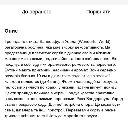
До обраного
Порівняти
Опис
Троянда плетиста Вандерфулл Уорлд (Wonderful World) –
багаторічна рослина, яка має високу декоративність. Ця
представниця плетистих сортів підкорює своїми ніжними,
махровими квітками, надзвичайно гарного забарвлення. Він
поєднує в собі відтінки оранжевого, рожевого та червоного.
Бутони мають приємний, насичений аромат. Вони середніх
розмірів близько 10 см в діаметрі складаються з великої
кількості пелюсток (до 45 шт.). Форма чашоподібна, округла,
пелюстки хвилясті по краях, у нижній частині вигнуті донизу.
Цвісти троянда починає в червні і радує красою практично
весь сезон, з невеликими перервами. Роза Вандерфулл Уорлд
стане прикрасою саду. Для неї потрібна опора. Це може бути
стіна, шпалера та інші пристрої. Перевагами сорту є рясне
тривале цвітіння та стійкість до морозів та посухи.