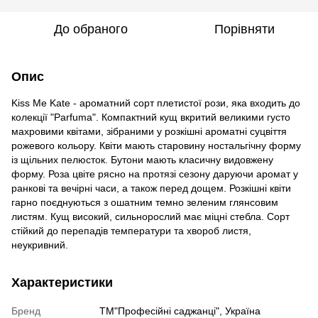
До обраного
Порівняти
Опис
Kiss Me Kate - ароматний сорт плетистої рози, яка входить до
колекції "Parfuma". Компактний кущ вкритий великими густо
махровими квітами, зібраними у розкішні ароматні суцвіття
рожевого кольору. Квіти мають старовину ностальгічну форму
із щільних пелюсток. Бутони мають класичну видовжену
форму. Роза цвіте рясно на протязі сезону даруючи аромат у
ранкові та вечірні часи, а також перед дощем. Розкішні квіти
гарно поєднуються з ошатним темно зеленим глянсовим
листям. Кущ високий, сильнорослий має міцні стебла. Сорт
стійкий до перепадів температури та хвороб листя,
неукривний.
Характеристики
Бренд
ТМ"Професійні саджанці", Україна