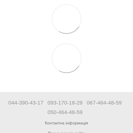
044-390-43-17
093-170-18-29
067-464-48-59
050-464-48-59
Контактна інформація