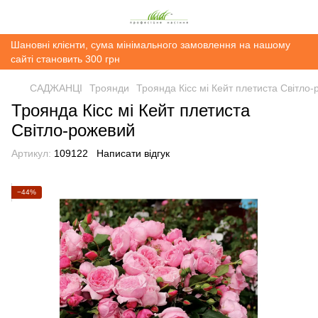
Шановні клієнти, сума мінімального замовлення на нашому
сайті становить 300 грн
САДЖАНЦІ
Троянди
Троянда Кісс мі Кейт плетиста Світло
Троянда Кісс мі Кейт плетиста
Світло-рожевий
Артикул:
109122
Написати відгук
−44%