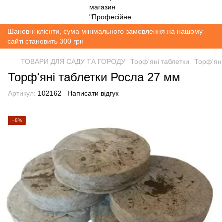
Шановні клієнти, сума мінімального замовлення на нашому
сайті становить 300 грн
ТОВАРИ ДЛЯ САДУ ТА ГОРОДУ
Торф'яні таблетки
Торф'ян
Торф'яні таблетки Росла 27 мм
Артикул:
102162
Написати відгук
−8%