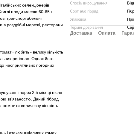
Спосіб вирощування
Від
талійських селекціонерів
Сорт або гібрид
Гіб
тиглі плоди масою 60-65 г
ові транспортабельні
Упаковка
Про
и в роздрібні мережі, ресторани
Термін дозрівання
Сер
Доставка
Оплата
Гара
томат «любить» велику кількість
альних регіонах. Однак його
ть до несприятливих погодних
ушуванні через 2,5 місяці після
нною зв'язаностю. Даний гібрид
помітити величезну кількість
ань і атакам шкідливих комах,