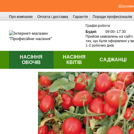
Перейти до основного контенту
Шановні
Про компанію
Оплата і доставка
Гарантія
Поради професіоналів
Контактна інформація
Графік роботи:
Будні:
09:00–17:30
Прийом замовлень на сайті 
тих, що були оформлені у ви
1-2 робочих днів.
НАСІННЯ
НАСІННЯ
САДЖАНЦІ
ОВОЧІВ
КВІТІВ