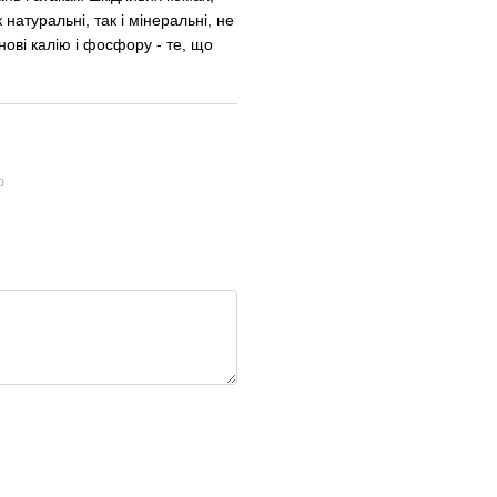
натуральні, так і мінеральні, не
нові калію і фосфору - те, що
ю