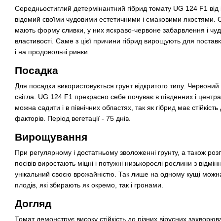
Середньостиглий детермінантний гібрид томату UG 124 F1 від і
відомий своїми чудовими естетичними і смаковими якостями. С
мають форму сливки, у них яскраво-червоне забарвлення і чуд
властивості. Саме з цієї причини гібрид вирощують для поставк
і на продовольчі ринки.
Посадка
Для посадки використовується грунт відкритого типу. Червоний 
світла. UG 124 F1 прекрасно себе почуває в південних і центр
можна садити і в північних областях, так як гібрид має стійкіс
факторів. Період вегетації - 75 днів.
Вирощування
При регулярному і достатньому зволоженні грунту, а також розп
посівів виростають міцні і потужні низькорослі рослини з відмі
унікальний своєю врожайністю. Так лише на одному кущі можна 
плодів, які збирають як окремо, так і гронами.
Догляд
Томат демонструє високу стійкість до різних вірусних захворюв