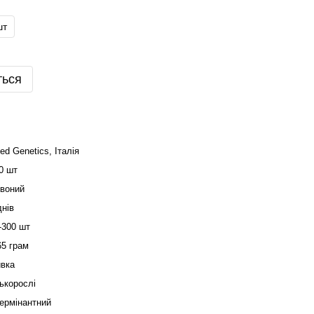
шт
ться
ted Genetics, Італія
0 шт
воний
днів
-300 шт
65 грам
вка
ькорослі
ермінантний