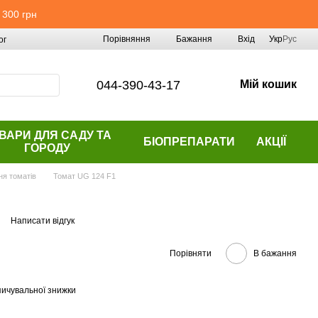
 300 грн
Порівняння
Бажання
Вхід
Укр
Рус
ог
044-390-43-17
Мій кошик
ВАРИ ДЛЯ САДУ ТА
БІОПРЕПАРАТИ
АКЦІЇ
ГОРОДУ
ня томатів
Томат UG 124 F1
Написати відгук
Порівняти
В бажання
ичувальної знижки