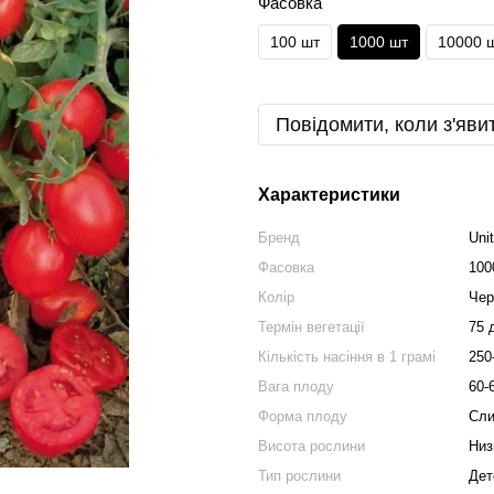
Фасовка
100 шт
1000 шт
10000 
Повідомити, коли з'яви
Характеристики
Бренд
Uni
Фасовка
100
Колір
Чер
Термін вегетації
75 
Кількість насіння в 1 грамі
250
Вага плоду
60-
Форма плоду
Сли
Висота рослини
Низ
Тип рослини
Дет