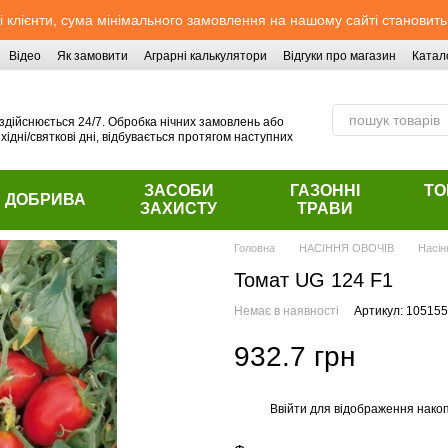
 клієнти, сума мінімального замовлення на нашому сайті становить
Відео
Як замовити
Аграрні калькулятори
Відгуки про магазин
Катал
здійснюється 24/7. Обробка нічних замовлень або
хідні/святкові дні, відбувається протягом наступних
ЗАСОБИ
ГАЗОННІ
ТО
ДОБРИВА
ЗАХИСТУ
ТРАВИ
Головна
НАСІННЯ ОВОЧІВ
Насін
Томат UG 124 F1
Немає в наявності
Артикул: 105155
932.7 грн
Ввійти
для відображення накоп
%