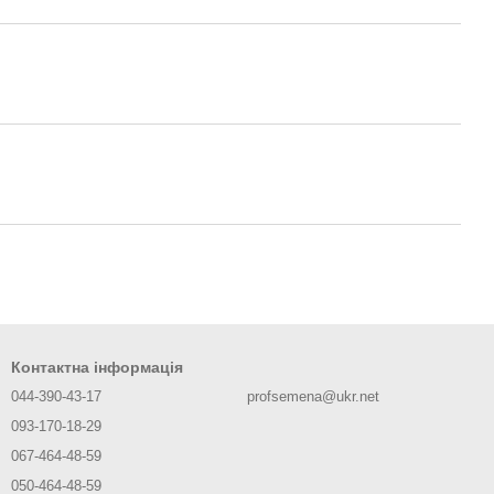
Контактна інформація
044-390-43-17
profsemena@ukr.net
093-170-18-29
067-464-48-59
050-464-48-59