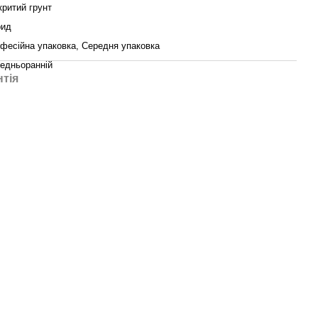
критий грунт
рид
фесійна упаковка, Середня упаковка
едньоранній
нтія