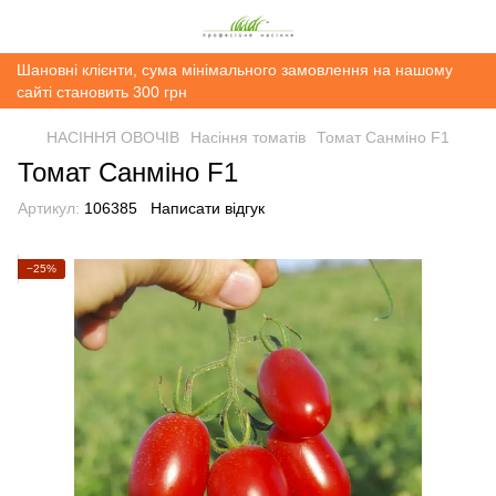
Шановні клієнти, сума мінімального замовлення на нашому
сайті становить 300 грн
НАСІННЯ ОВОЧІВ
Насіння томатів
Томат Санміно F1
Томат Санміно F1
Артикул:
106385
Написати відгук
−25%