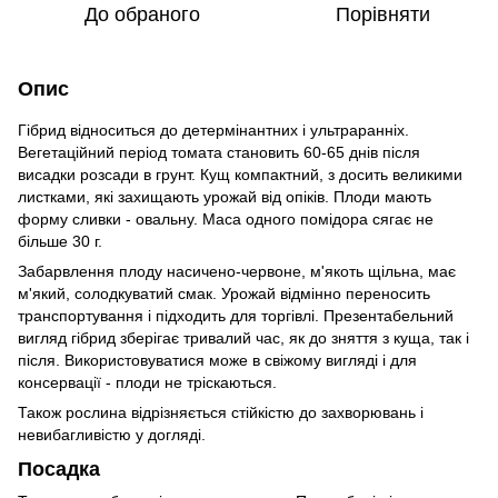
До обраного
Порівняти
Опис
Гібрид відноситься до детермінантних і ультраранніх.
Вегетаційний період томата становить 60-65 днів після
висадки розсади в грунт. Кущ компактний, з досить великими
листками, які захищають урожай від опіків. Плоди мають
форму сливки - овальну. Маса одного помідора сягає не
більше 30 г.
Забарвлення плоду насичено-червоне, м'якоть щільна, має
м'який, солодкуватий смак. Урожай відмінно переносить
транспортування і підходить для торгівлі. Презентабельний
вигляд гібрид зберігає тривалий час, як до зняття з куща, так і
після. Використовуватися може в свіжому вигляді і для
консервації - плоди не тріскаються.
Також рослина відрізняється стійкістю до захворювань і
невибагливістю у догляді.
Посадка