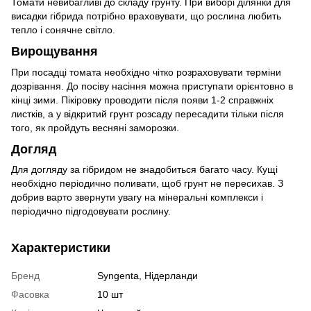
Томати невибагливі до складу грунту. При виборі ділянки для
висадки гібрида потрібно враховувати, що рослина любить
тепло і сонячне світло.
Вирощування
При посадці томата необхідно чітко розраховувати терміни
дозрівання. До посіву насіння можна приступати орієнтовно в
кінці зими. Пікіровку проводити після появи 1-2 справжніх
листків, а у відкритий грунт розсаду пересадити тільки після
того, як пройдуть весняні заморозки.
Догляд
Для догляду за гібридом не знадобиться багато часу. Кущі
необхідно періодично поливати, щоб грунт не пересихав. З
добрив варто звернути увагу на мінеральні комплекси і
періодично підгодовувати рослину.
Характеристики
Бренд
Syngenta, Нідерланди
Фасовка
10 шт