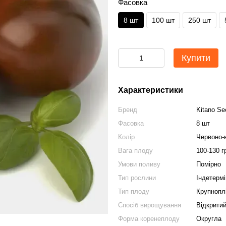
Фасовка
8 шт
100 шт
250 шт
Купити
Характеристики
Бренд
Kitano Se
Фасовка
8 шт
Колір
Червоно-
Вага плоду
100-130 г
Умови поливу
Помірно
Тип рослини
Індетерм
Тип плоду
Крупнопл
Спосіб вирощування
Відкритий
Форма коренеплоду
Округла