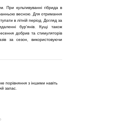
 При культивуванні гібрида в 
 ранньою весною. Для отримання 
упати в літній період. 
Догляд за 
аленні бур'янів. Кущі також 
есення добрив та стимуляторів 
зів за сезон, використовуючи 
яке порівняння з іншими навіть
ий запас.
ю