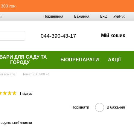
 300 грн
Порівняння
Бажання
Вхід
Укр
Рус
ог
044-390-43-17
Мій кошик
ВАРИ ДЛЯ САДУ ТА
БІОПРЕПАРАТИ
АКЦІЇ
ГОРОДУ
ня томатів
Томат KS 3900 F1
1 відгук
Порівняти
В бажання
ичувальної знижки