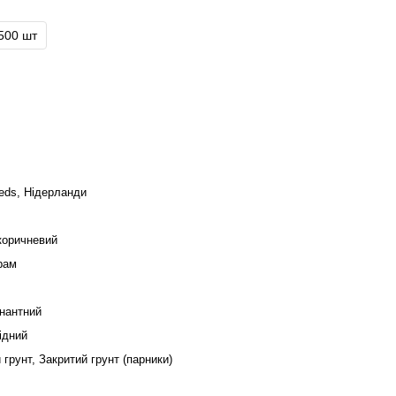
500 шт
eds, Нідерланди
коричневий
рам
інантний
ідний
 грунт, Закритий грунт (парники)