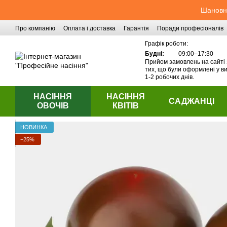
Перейти до основного контенту
Шановні
Про компанію
Оплата і доставка
Гарантія
Поради професіоналів
Контактна інформація
Графік роботи:
Будні:
09:00–17:30
Прийом замовлень на сайті 
тих, що були оформлені у ви
1-2 робочих днів.
НАСІННЯ
НАСІННЯ
САДЖАНЦІ
ОВОЧІВ
КВІТІВ
НОВИНКА
−25%