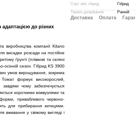
Сорт або гібрид
Гібрид
Термін дозрівання
Ранній
Доставка
Оплата
Гара
ю адаптацією до різних
а виробництва компанії Kitano 
сля висадки розсади на постійне 
тому ґрунті (плівкові та скляні 
о-осінній сезон. 
Гібрид KS 3900 
ових умов вирощування, зокрема 
 
Томат формує високорослий, 
 завдяки чому забезпечується 
няється короткими міжвузлями та 
 форми, привабливого червоно-
ять для прибирання китицями. 
 вживання у свіжому вигляді і 