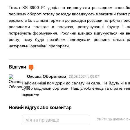
Томат KS 3900 F1 доцільно вирощувати розсадним способом.
першому обороті готову розсаду висаджують в закритий ґрунт
врожаю в більш пізні терміни до висадки розсади потрібно прист
рослинами полягає в поливах, розпушуванні ґрунту і вид
потребують формування. Рослини швидко відгукуються на вн
росту, тому буде незайвим підгодувати рослини кілька ра
натуральні органічні препарати.
Відгуки
1
Оксана Оборонова
23.08.2024 в 09:07
Найсмачніші помідори до салату чи сала. Не йдуть ні в 
супер модними сортами. Наш улюбленець та стратегічн
Відповісти
Новий відгук або коментар
Увійти за допомого