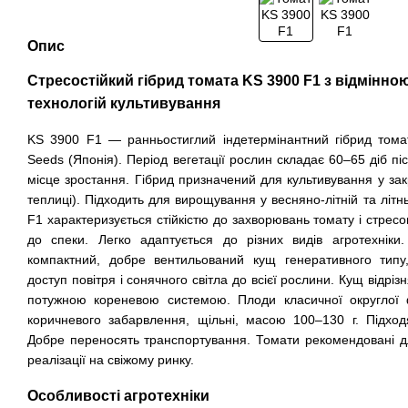
Опис
Стресостійкий гібрид томата KS 3900 F1 з відмінно
технологій культивування
KS 3900 F1 — ранньостиглий індетермінантний гібрид томат
Seeds (Японія). Період вегетації рослин складає 60–65 діб пі
місце зростання. Гібрид призначений для культивування у закри
теплиці). Підходить для вирощування у весняно-літній та літнь
F1 характеризується стійкістю до захворювань томату і стрес
до спеки. Легко адаптується до різних видів агротехніки.
компактний, добре вентильований кущ генеративного типу,
доступ повітря і сонячного світла до всієї рослини. Кущ відріз
потужною кореневою системою. 
Плоди класичної округлої
коричневого забарвлення, щільні, масою 100–130 г. Підход
Добре переносять транспортування. Томати рекомендовані для
реалізації на свіжому ринку.
Особливості агротехніки