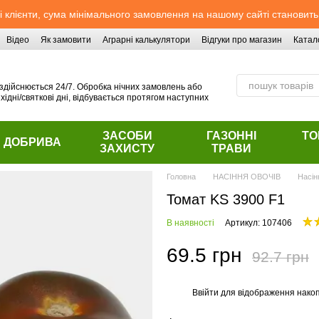
 клієнти, сума мінімального замовлення на нашому сайті становить
Відео
Як замовити
Аграрні калькулятори
Відгуки про магазин
Катал
здійснюється 24/7. Обробка нічних замовлень або
хідні/святкові дні, відбувається протягом наступних
ЗАСОБИ
ГАЗОННІ
ТО
ДОБРИВА
ЗАХИСТУ
ТРАВИ
Головна
НАСІННЯ ОВОЧІВ
Насін
Томат KS 3900 F1
В наявності
Артикул: 107406
69.5 грн
92.7 грн
Ввійти
для відображення накоп
%