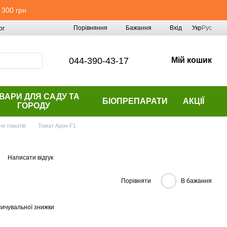
 300 грн
Порівняння
Бажання
Вхід
Укр
Рус
ог
044-390-43-17
Мій кошик
ВАРИ ДЛЯ САДУ ТА
БІОПРЕПАРАТИ
АКЦІЇ
ГОРОДУ
ня томатів
Томат Арон F1
Написати відгук
Порівняти
В бажання
ичувальної знижки