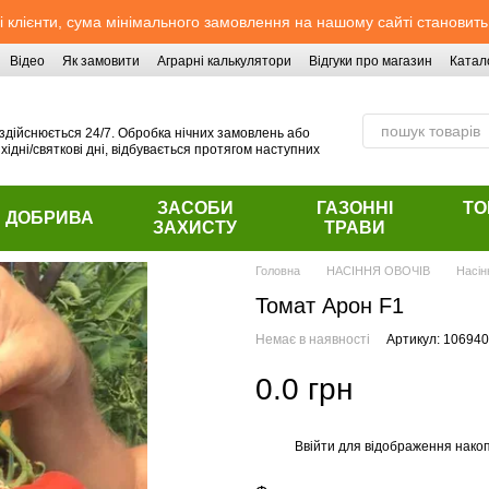
 клієнти, сума мінімального замовлення на нашому сайті становить
Відео
Як замовити
Аграрні калькулятори
Відгуки про магазин
Катал
здійснюється 24/7. Обробка нічних замовлень або
хідні/святкові дні, відбувається протягом наступних
ЗАСОБИ
ГАЗОННІ
ТО
ДОБРИВА
ЗАХИСТУ
ТРАВИ
Головна
НАСІННЯ ОВОЧІВ
Насін
Томат Арон F1
Немає в наявності
Артикул: 106940
0.0 грн
Ввійти
для відображення накоп
%