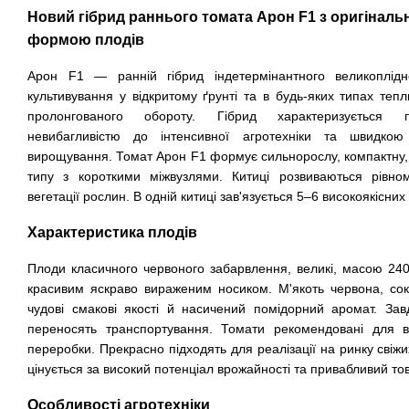
Новий гібрид раннього томата Арон F1 з оригіна
формою плодів
Арон F1 — ранній гібрид індетермінантного великоплід
культивування у відкритому ґрунті та в будь-яких типах теп
пролонгованого обороту.
Гібрид характеризується пл
невибагливістю до інтенсивної агротехніки та швидко
вирощування.
Томат Арон F1 формує сильнорослу, компактну,
типу з короткими міжвузлями. Китиці розвиваються рівно
вегетації рослин. В одній китиці зав'язується 5–6 високоякісних
Характеристика плодів
Плоди класичного червоного забарвлення, великі, масою 24
красивим яскраво вираженим носиком. М'якоть червона, сок
чудові смакові якості й насичений помідорний аромат. Завд
переносять транспортування.
Томати рекомендовані для в
переробки. Прекрасно підходять для реалізації на ринку свіжи
цінується за високий потенціал врожайності та привабливий то
Особливості агротехніки