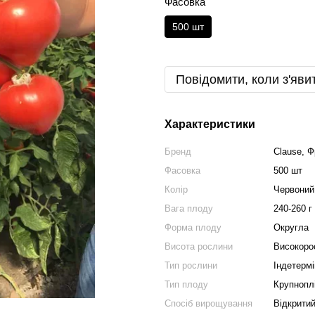
Фасовка
500 шт
Повідомити, коли з'яви
Характеристики
Бренд
Clause, Ф
Фасовка
500 шт
Колір
Червоний
Вага плоду
240-260 г
Форма плоду
Округла
Висота рослини
Високоро
Тип рослини
Індетерм
Тип плоду
Крупнопл
Спосіб вирощування
Відкритий