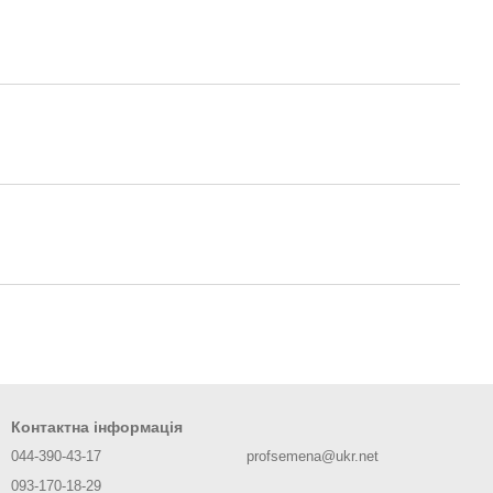
Контактна інформація
044-390-43-17
profsemena@ukr.net
093-170-18-29