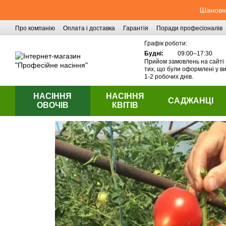
Перейти до основного контенту
Шановні
Про компанію
Оплата і доставка
Гарантія
Поради професіоналів
Контактна інформація
Графік роботи:
Будні:
09:00–17:30
Прийом замовлень на сайті 
тих, що були оформлені у ви
1-2 робочих днів.
НАСІННЯ
НАСІННЯ
САДЖАНЦІ
ОВОЧІВ
КВІТІВ