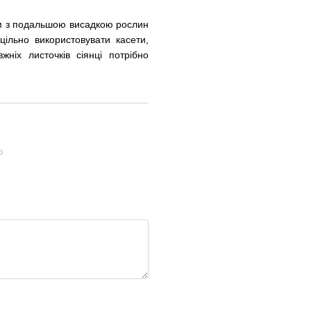
м з подальшою висадкою рослин
цільно використовувати касети,
ніх листочків сіянці потрібно
ю