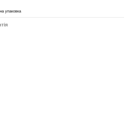
на упаковка
нтія