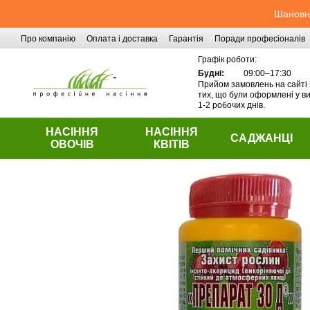
Перейти до основного контенту
Шановні
Про компанію
Оплата і доставка
Гарантія
Поради професіоналів
Контактна інформація
Графік роботи:
Будні:
09:00–17:30
Прийом замовлень на сайті 
тих, що були оформлені у ви
1-2 робочих днів.
НАСІННЯ
НАСІННЯ
САДЖАНЦІ
ОВОЧІВ
КВІТІВ