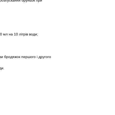
розпускання бруньок при
 мл на 10 літрів води;
и бродяжок першого і другого
ди.