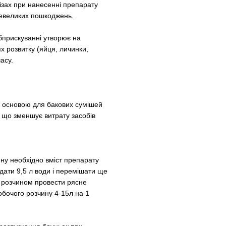
ізах при нанесенні препарату
невеликих пошкоджень.
бприскуванні утворює на
ях розвитку (яйця, личинки,
асу.
ю основою для бакових сумішей
) що зменшує витрату засобів
ну необхідно вміст препарату
одати 9,5 л води і перемішати ще
 розчином провести рясне
обочого розчину 4-15л на 1