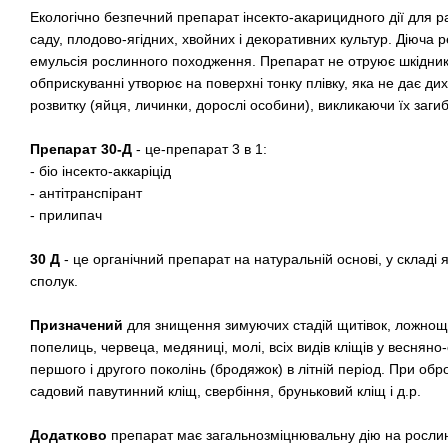
Екологічно безпечний препарат інсекто-акарицидного дії для р
саду, плодово-ягідних, хвойних і декоративних культур. Діюча
емульсія рослинного походження. Препарат не отруює шкідникі
обприскуванні утворює на поверхні тонку плівку, яка не дає диха
розвитку (яйця, личинки, дорослі особини), викликаючи їх заги
Препарат 30-Д
- це-препарат 3 в 1:
- біо інсекто-аккаріцід
- антітранспірант
- прилипач
30 Д
- це органічний препарат на натуральній основі, у складі 
сполук.
Призначений
для знищення зимуючих стадій щитівок, ложнощи
попелиць, червеца, медяниці, молі, всіх видів кліщів у весняно-
першого і другого поколінь (бродяжок) в літній період. При обр
садовий павутинний кліщ, свербіння, бруньковий кліщ і д.р.
Додатково
препарат має загальнозміцнювальну дію на росли