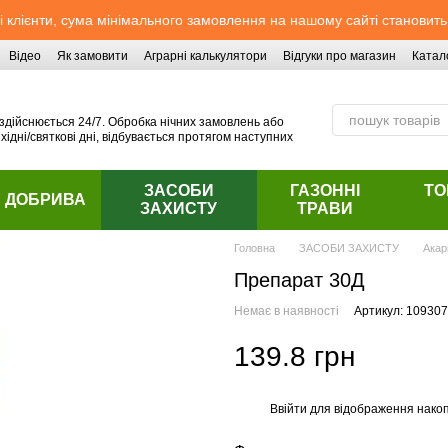
 клієнти, сума мінімального замовлення на нашому сайті становить
Відео
Як замовити
Аграрні калькулятори
Відгуки про магазин
Катал
здійснюється 24/7. Обробка нічних замовлень або
хідні/святкові дні, відбувається протягом наступних
ЗАСОБИ
ГАЗОННІ
ТО
ДОБРИВА
ЗАХИСТУ
ТРАВИ
Головна
ЗАСОБИ ЗАХИСТУ
Акар
Препарат 30Д
Немає в наявності
Артикул: 109307
139.8 грн
Ввійти
для відображення накоп
%