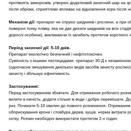
протівоять заморозків, утворює додатковий захисний шар на зр
після обрізки, сприятливо впливає на відновлення кори після 
Механізм дії:
препарат не отруює шкідників і рослини, а при о
поверхні тонку плівку, яка не дає дихати шкідників на всіх стаді
дорослі особини), викликаючи їх загибель протягом короткого ч
Період захисної дії: 5-10 днів.
Препарат екологічно безпечний і нефітотоксічен.
Сумісність з іншими пестицидами: препарат 30-Д є незамінно
(одночасне змішування декількох видів засобів захисту рослин
захисту і збільшує ефективність.
Застосування:
Перед застосуванням збовтати. Для отримання робочого розчи
вилити в ємність, додати стільки ж води і добре перемішати. Д
раз. Почекати 5-10 хвилин до повного розчинення. Отриманим
обприскування крони і стовбура дерев, кущів. норма витрати р
сотку. Розчин необхідно використати протягом 2-х годин.