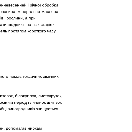
анневесенней і річної обробки
 речовина: мінерально-масляна
в і рослини, а при
ти шкідників на всіх стадіях
бель протягом короткого часу.
якого немає токсичних хімічних
товок, білокрилок, листокруток,
осінній період і личинок щитівок
обці виноградників знищується:
ни, допомагає ниркам