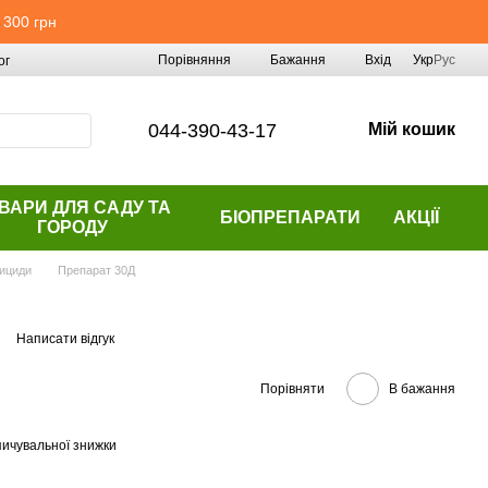
 300 грн
Порівняння
Бажання
Вхід
Укр
Рус
ог
044-390-43-17
Мій кошик
ВАРИ ДЛЯ САДУ ТА
БІОПРЕПАРАТИ
АКЦІЇ
ГОРОДУ
ициди
Препарат 30Д
Написати відгук
Порівняти
В бажання
ичувальної знижки