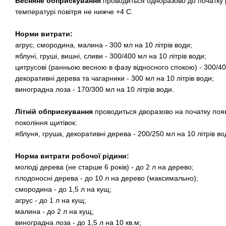
Весняне обприскування
проводиться одноразово до початку 
температурі повітря не нижче +4 С.
Норми витрати:
агрус, смородина, малина - 300 мл на 10 літрів води;
яблуні, груші, вишні, сливи - 300/400 мл на 10 літрів води;
цитрусові (ранньою весною в фазу відносного спокою) - 300/400
декоративні дерева та чагарники - 300 мл на 10 літрів води;
виноградна лоза - 170/300 мл на 10 літрів води.
Літній обприскування
проводиться дворазово на початку появ
покоління щитівок:
яблуня, груша, декоративні дерева - 200/250 мл на 10 літрів во
Норма витрати робочої рідини:
молоді дерева (не старше 6 років) - до 2 л на дерево;
плодоносні дерева - до 10 л на дерево (максимально);
смородина - до 1,5 л на кущ;
агрус - до 1 л на кущ;
малина - до 2 л на кущ;
виноградна лоза - до 1,5 л на 10 кв.м;