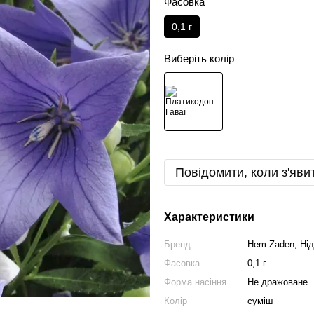
Фасовка
0,1 г
Виберіть колір
Повідомити, коли з'яви
Характеристики
Бренд
Hem Zaden, Ні
Фасовка
0,1 г
Форма насіння
Не дражоване
Колір
сумiш