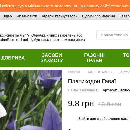
 клієнти, сума мінімального замовлення на нашому сайті становить
Відео
Як замовити
Аграрні калькулятори
Відгуки про магазин
Катал
здійснюється 24/7. Обробка нічних замовлень або
хідні/святкові дні, відбувається протягом наступних
ЗАСОБИ
ГАЗОННІ
ТО
ДОБРИВА
ЗАХИСТУ
ТРАВИ
Головна
НАСІННЯ КВІТІВ
Багатор
Платикодон Гаваї
Немає в наявності
Артикул: 102865
9.8 грн
13.0 грн
Ввійти
для відображення накоп
%