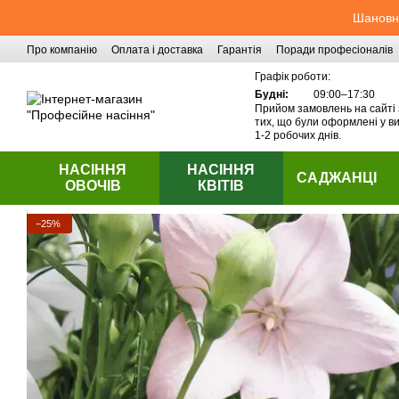
Перейти до основного контенту
Шановні
Про компанію
Оплата і доставка
Гарантія
Поради професіоналів
Контактна інформація
Графік роботи:
Будні:
09:00–17:30
Прийом замовлень на сайті 
тих, що були оформлені у ви
1-2 робочих днів.
НАСІННЯ
НАСІННЯ
САДЖАНЦІ
ОВОЧІВ
КВІТІВ
−25%