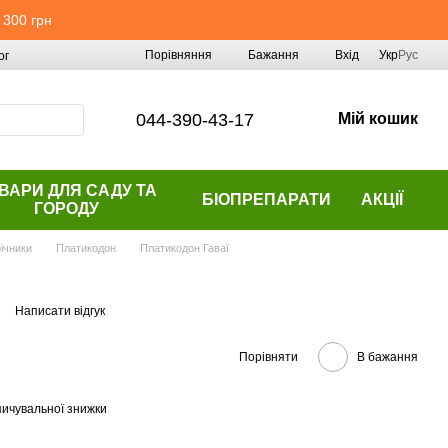
 300 грн
Порівняння
Бажання
Вхід
Укр
Рус
ог
044-390-43-17
Мій кошик
ВАРИ ДЛЯ САДУ ТА
БІОПРЕПАРАТИ
АКЦІЇ
ГОРОДУ
ічники
Платикодон
Платикодон Гаваї
Написати відгук
Порівняти
В бажання
ичувальної знижки