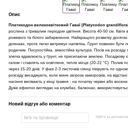
Опис
Платикодон великоквітковий Гаваї (Platycodon grandiflora
рослина з тривалим періодом цвітіння. Висота 40-50 см. Квіти в
рожево­го та білого забарвлення. Найкращого розвитку досягає 
ділянках, проте легко витримує напівтінь. Ґрунт повинен бути
родючим. Посухостій­ка, зимостійка культура. Посів на розсаду 
злегка вдавлюють у ґрунт, не присипаючи землею. Посад­кову 
склом і ставлять на освітле­не, тепле місце (20-22 °С). Полив 
через 15-20 днів. У фазі 2-3 листочків сіянці пікірують по одно
розсаду висаджують, коли мине загро­за заморозків, на відстані
насіння висі­вають у кінці травня - на початку червні або восени
Дуже ефектно виглядає на клумбах, балконах, використовується
Новий відгук або коментар
Увійти за допомого