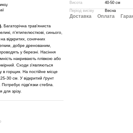
Висота
40-50 см
Період висіву
Весна
Доставка
Оплата
Гара
).
Багаторічна трав'яниста
еликі, п'ятипелюсткові, синього,
на відкри­тих, сонячних
 легким, добре дренованим,
проводять у березні. Насіння
ємність накривають плівкою або
помірний. Сходи з'являються
му в горщик. На постійне місце
 25-30 см. У відкритий ґрунт
. Потребує підв'язки стебла.
 для зрізу.
ю