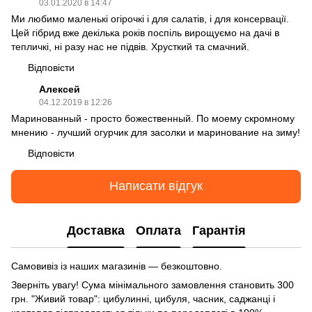
03.01.2020 в 14:47
Ми любимо маленькі огірочкі і для салатів, і для консервації.
Цей гібрид вже декілька років поспіль вирощуємо на дачі в
тепличкі, ні разу нас не підвів. Хрусткий та смачний.
Відповісти
Алексей
04.12.2019 в 12:26
Маринованный - просто божественный. По моему скромному
мнению - лучший огурчик для засолки и маринование на зиму!
Відповісти
Написати відгук
Доставка
Оплата
Гарантія
Самовивіз із наших магазинів — безкоштовно.
Зверніть увагу! Сума мінімального замовлення становить 300
грн. "Живий товар": цибулинні, цибуля, часник, саджанці і