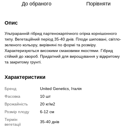
До обраного
Порівняти
Опис
Ультраранній гібрид партенокарпічного огірка корнішонного
типу. Вегетаційний період 35-40 днів. Плоди шиповані, світло-
зеленого кольору, вирівняні по формі та розміру.
Характеризуються високими смаковими якостями. Гібрид
стійкий до хвороб. Придатний для вирощування у відкритому
та закритому грунті.
Характеристики
Бренд
United Genetics, Італія
Фасовка
10 шт
Врожайність
20 кг/м2
Розмір плоду
6-12 см
Термін
35-40 днів
вегетації