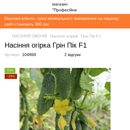
Шановні клієнти, сума мінімального замовлення на нашому
сайті становить 300 грн
НАСІННЯ ОВОЧІВ
Насіння огірків
Грін Пік F1
Насіння огірка Грін Пік F1
Артикул:
104868
2 відгуки
ТОП
−25%