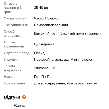
Кількість
насіння в 1
35-40 шт
грамі
Умови поливу
Часто, Помірно
Тип запилення
Самозапилювальний
Спосіб
Відкритий грунт, Закритий грунт (парники)
вирощування
Форма
Циліндрична
коренеплоду
Сорт або гібрид
Гібрид
Упаковка
Професійна упаковка, Міні упаковка
Термін
Ультраранній
дозрівання
Назва
Грін Пік F1
Призначення
Для консервування, Для свіжого вжитку
Відгуки
2
Жанна