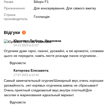
Назва
Бйорн F1
Призначення
Для консервування, Для свіжого вжитку
Страна
Голландія
производитель
Відгуки
3
Юрченко Любовь Ивановна
24.12.2023 в 21:07
Огурчики дуже гарні, смачні, урожайні, а які ароматні, словами
цього не передати, навіть листя розсади пахне огурчиком...
Відповісти
Катерова Елизавета
17.07.2021 в 12:43
Самый замечательный огурчик!Шикарный вкус,очень хорошая
урожайность ,нет корявых огурчиков,завязь не сбрасывает!
Очень приятный сладковатый вкус,внутри плотный!Для
засолки и маринования идеальный вариант.
Відповісти