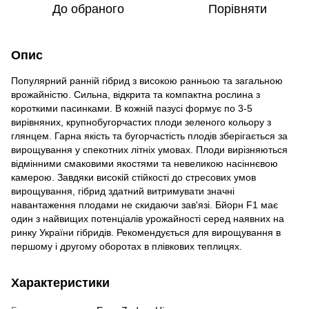
До обраного
Порівняти
Опис
Популярний ранній гібрид з високою ранньою та загальною
врожайністю. Сильна, відкрита та компактна рослина з
короткими пасинками. В кожній пазусі формує по 3-5
вирівняних, крупнобугорчастих плоди зеленого кольору з
глянцем. Гарна якість та бугорчастість плодів зберігається за
вирощування у спекотних літніх умовах. Плоди вирізняються
відмінними смаковими якостями та невеликою насіннєвою
камерою. Завдяки високій стійкості до стресових умов
вирощування, гібрид здатний витримувати значні
навантаження плодами не скидаючи зав'язі. Бйорн F1 має
один з найвищих потенціалів урожайності серед наявних на
ринку України гібридів. Рекомендується для вирощування в
першому і другому оборотах в плівкових теплицях.
Характеристики