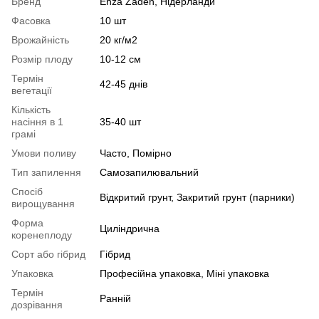
Бренд
Enza Zaden, Нідерланди
Фасовка
10 шт
Врожайність
20 кг/м2
Розмір плоду
10-12 см
Термін
42-45 днів
вегетації
Кількість
насіння в 1
35-40 шт
грамі
Умови поливу
Часто, Помірно
Тип запилення
Самозапилювальний
Спосіб
Відкритий грунт, Закритий грунт (парники)
вирощування
Форма
Циліндрична
коренеплоду
Сорт або гібрид
Гібрид
Упаковка
Професійна упаковка, Міні упаковка
Термін
Ранній
дозрівання