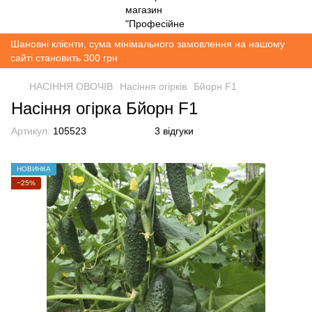
Шановні клієнти, сума мінімального замовлення на нашому
сайті становить 300 грн
НАСІННЯ ОВОЧІВ
Насіння огірків
Бйорн F1
Насіння огірка Бйорн F1
Артикул:
105523
3 відгуки
НОВИНКА
−25%