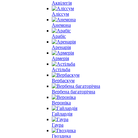
Аквілегія
Аліссум
Анемона
Арабіс
Аренарія
Армерія
Астільба
Вербаскум
Вербена багаторічна
Вероніка
Гайлардія
Гаура
Гвоздика