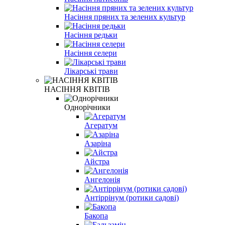
Насіння пряних та зелених культур
Насіння редьки
Насіння селери
Лікарські трави
НАСІННЯ КВІТІВ
Однорічники
Агератум
Азаріна
Айстра
Ангелонія
Антіррінум (ротики садові)
Бакопа