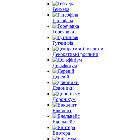
Гейхера
Гіпсофіла
Горечавка
Гутчинзія
Декоративні рослини
Дельфініум
Деревій
Дзвоники
Доронікум
Евкаліпт
Едельвейс
Енотера