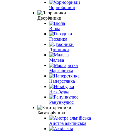
Чорнобривці
Дворічники
Віола
Гвоздика
Дзвоники
Мальва
Маргаритка
Наперстянка
Незабудка
Ранункулюс
Багаторічники
Айстра альпійська