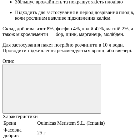
Збільшує врожайність та покращує якість плодівю
Підходить для застосування в період дозрівання плодів,
коли рослинам важливе підживлення калієм.
Склад добрива: азот 8%, фосфор 4%, калій 42%, магній 2%, а
також мікроелементи — бор, цинк, марганець, молібден.
Для застосування пакет потрібно розчинити в 10 л води.
Проводити підживлення рекомендується вранці або ввечері.
Опис
Характеристики
Бренд
Quimicas Meristem S.L. (Іспанія)
Фасовка
25 г
добрив