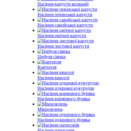
Насіння капусти кольрабі
Насіння пекінської капусти
Насіння савойської капусти
Насіння цвітної капусти
Насіння листової капусти
Цибуля сіянка
Картопля
Насіння квасолі
Насіння цукрової кукурудзи
Насіння кормового буряка
Мікрозелень
Насіння цукрового буряка
Насіння патисонів