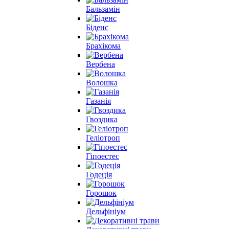
Бальзамін
Біденс
Брахікома
Вербена
Волошка
Газанія
Гвоздика
Геліотроп
Гіпоестес
Годеція
Горошок
Дельфініум