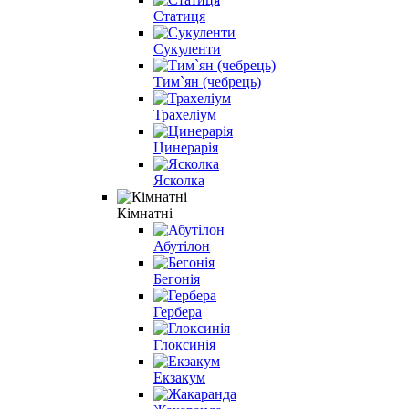
Статиця
Сукуленти
Тим`ян (чебрець)
Трахеліум
Цинерарія
Ясколка
Кімнатні
Абутілон
Бегонія
Гербера
Глоксинія
Екзакум