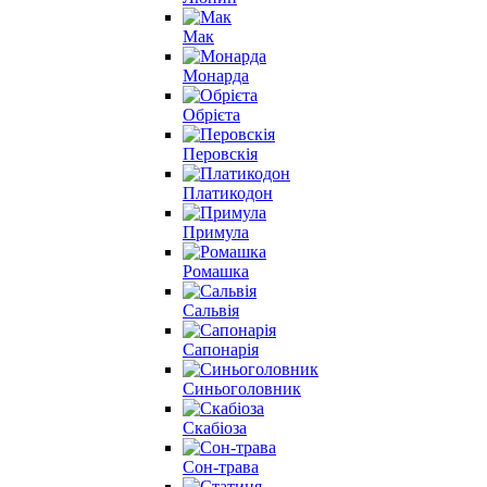
Мак
Монарда
Обрієта
Перовскія
Платикодон
Примула
Ромашка
Сальвія
Сапонарія
Синьоголовник
Скабіоза
Сон-трава