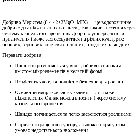
Добриво Мерістем (8-4-42+2MgO+MIX) — це водорозчинне
добриво для підживлення по листку, так також внесення через
систему крапельного зрошення. Добриво універсального
призначення і може застосовуватися на різних культурах:
бобових, зернових, овочевих, олійних, плодових та ягідних.
Переваги добрива:
Повністю розчиняється у воді, добриво з високим
вмістом мікроелементів у хелатній формі.
Не містить хлору та повністю безпечне для рослин.
Основний напрямок застосування — листкове
підживлення. Однак можна вносити і через систему
крапельного зрошення.
Швидко поглинається та легко засвоюється рослинами.
Сприяє покращенню тургору, а також є порятунком в
умовах недостатнього зволоження.