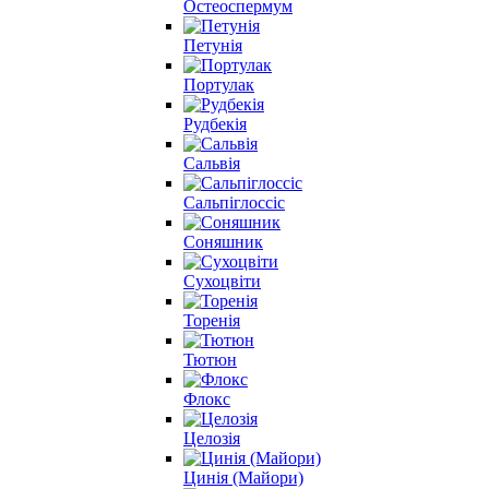
Остеоспермум
Петунія
Портулак
Рудбекія
Сальвія
Сальпіглоссіс
Соняшник
Сухоцвіти
Торенія
Тютюн
Флокс
Целозія
Цинія (Майори)