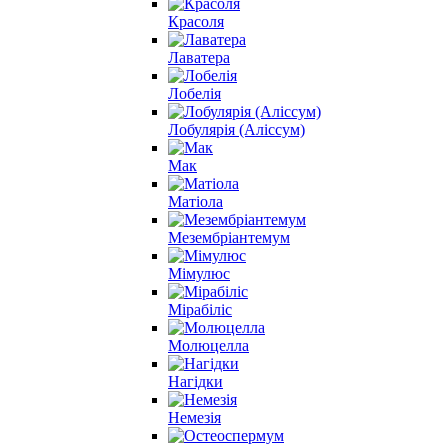
Красоля
Лаватера
Лобелія
Лобулярія (Аліссум)
Мак
Матіола
Мезембріантемум
Мімулюс
Мірабіліс
Молюцелла
Нагідки
Немезія