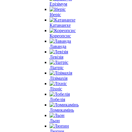
Ерізімум
Іберіс
Катананхе
Кореопсис
Лаванда
Левізія
Ліатріс
Лізімахія
Ліхніс
Лобелія
Ломикамінь
Льон
Люпин