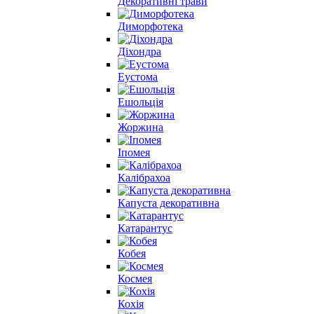
Декоративні трави
Диморфотека
Діхондра
Еустома
Ешольція
Жоржина
Іпомея
Калібрахоа
Капуста декоративна
Катарантус
Кобея
Космея
Кохія