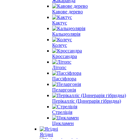
Жакаранда
Кавове дерево
Кактус
Кальцеолярія
Колеус
Кроссандра
Літопс
Пассіфлора
Пеларгонія
Перікалліс (Цинерарія гібридна)
Стреліція
Цикламен
Ягідні