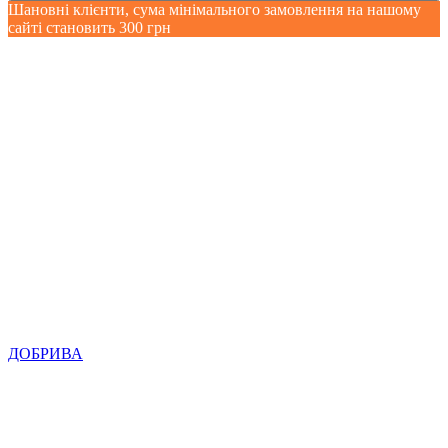
Шановні клієнти, сума мінімального замовлення на нашому
сайті становить 300 грн
ДОБРИВА